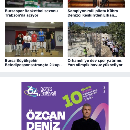
Bursaspor Basketbol sezonu
Şampiyon ralli pilotu Kübra
Trabzon'da açıyor
Denizci Keskin’den Erkan
Aydın’a ziyaret
Bursa Büyükşehir
Orhaneli’ye dev spor yatırımı:
Belediyespor satrançta 2 kupa
Yarı olimpik havuz yükseliyor
kazandı