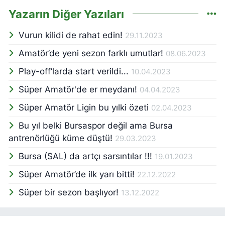
Yazarın Diğer Yazıları
Vurun kilidi de rahat edin!
29.11.2023
Amatör’de yeni sezon farklı umutlar!
08.06.2023
Play-off’larda start verildi...
10.04.2023
Süper Amatör'de er meydanı!
04.04.2023
Süper Amatör Ligin bu yılki özeti
02.04.2023
Bu yıl belki Bursaspor değil ama Bursa
antrenörlüğü küme düştü!
29.03.2023
Bursa (SAL) da artçı sarsıntılar !!!
19.01.2023
Süper Amatör’de ilk yarı bitti!
22.12.2022
Süper bir sezon başlıyor!
13.12.2022