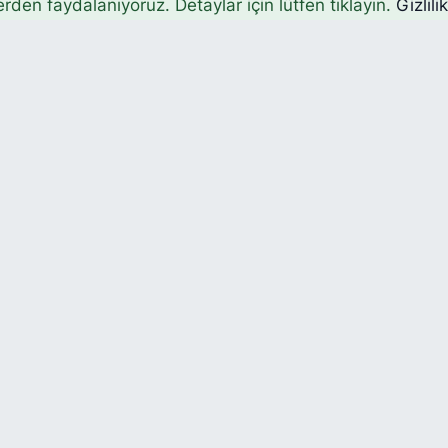
erden faydalanıyoruz. Detaylar için lütfen tıklayın.
Gizlili