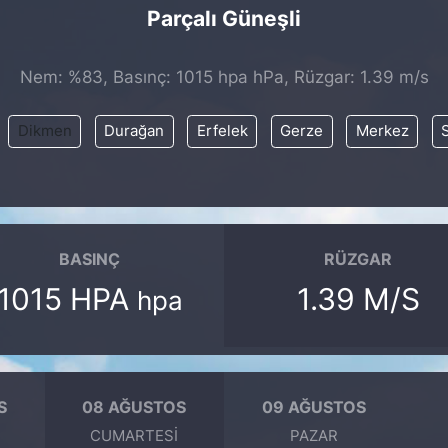
Parçalı Güneşli
Nem: %83, Basınç: 1015 hpa hPa, Rüzgar: 1.39 m/s
Dikmen
Durağan
Erfelek
Gerze
Merkez
BASINÇ
RÜZGAR
1015 HPA
1.39 M/S
hpa
S
08 AĞUSTOS
09 AĞUSTOS
CUMARTESI
PAZAR