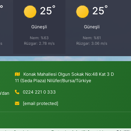
°
°
°
25
25
Güneşli
Güneşli
Nem: %63
Nem: %61
/s
Rüzgar: 2.78 m/s
Rüzgar: 3.06 m/s
Konak Mahallesi Olgun Sokak No:48 Kat 3 D
11 (Seda Plaza) Nilüfer/Bursa/Türkiye
0224 221 0 333
a'dan
[email protected]