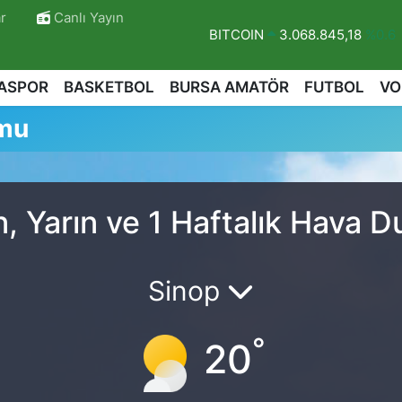
r
Canlı Yayın
BITCOIN
3.068.845,18
%0.6
DOLAR
47,5971
%0.05
ASPOR
BASKETBOL
BURSA AMATÖR
FUTBOL
VO
EURO
55,1336
%0.18
mu
STERLİN
64,2534
%0.22
GRAM ALTIN
6527.85
%0.54
BİST100
13.703
%0
 Yarın ve 1 Haftalık Hava 
r
Sinop
°
20