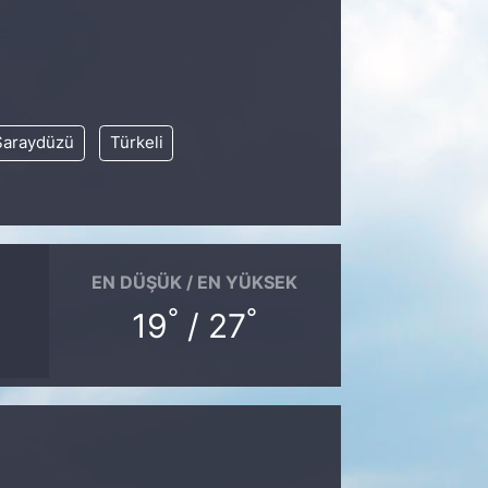
Saraydüzü
Türkeli
EN DÜŞÜK / EN YÜKSEK
°
°
19
/ 27