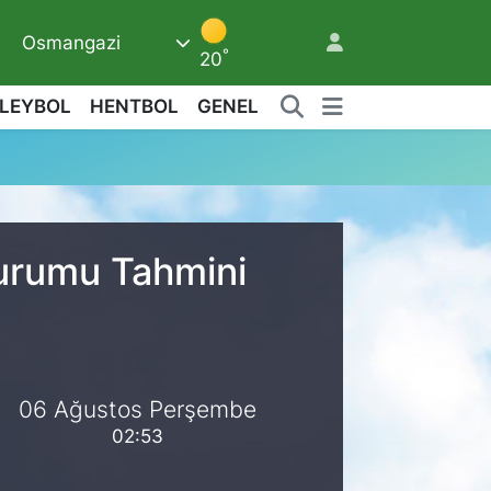
Osmangazi
6
°
20
LEYBOL
HENTBOL
GENEL
Durumu Tahmini
06 Ağustos Perşembe
02:53