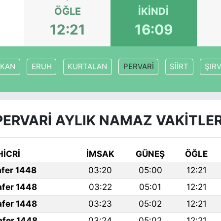
ÖĞLE
İKINDI
12:21
16:09
YKAN
ERUH
KURTALAN
PERVARİ
SİİRT
ŞIR
PERVARİ AYLIK NAMAZ VAKITLER
HİCRİ
İMSAK
GÜNEŞ
ÖĞLE
afer 1448
03:20
05:00
12:21
afer 1448
03:22
05:01
12:21
afer 1448
03:23
05:02
12:21
afer 1448
03:24
05:02
12:21