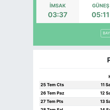
İMSAK
GÜNEŞ
03:37
05:11
BA
25 Tem Cts
11 S
26 Tem Paz
12 S
27 Tem Pts
13 S
28 Tem Sal
14 S