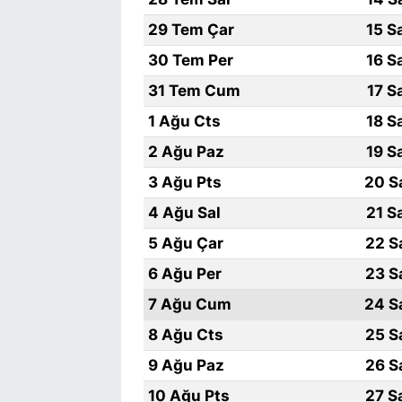
29 Tem Çar
15 S
30 Tem Per
16 S
31 Tem Cum
17 S
1 Ağu Cts
18 S
2 Ağu Paz
19 S
3 Ağu Pts
20 S
4 Ağu Sal
21 S
5 Ağu Çar
22 S
6 Ağu Per
23 S
7 Ağu Cum
24 S
8 Ağu Cts
25 S
9 Ağu Paz
26 S
10 Ağu Pts
27 S