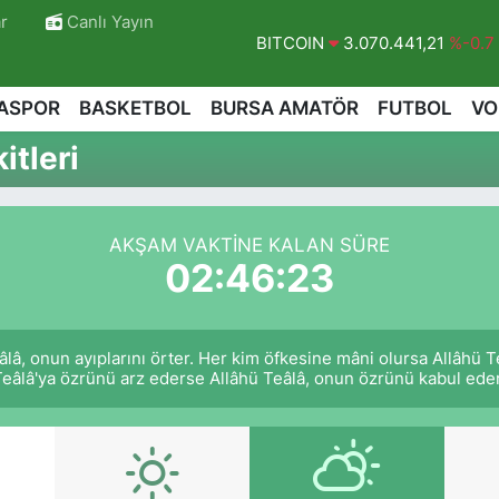
r
Canlı Yayın
BITCOIN
3.070.441,21
%-0.7
DOLAR
47,7069
%0.17
ASPOR
BASKETBOL
BURSA AMATÖR
FUTBOL
VO
EURO
55,0265
%0.01
itleri
STERLİN
64,1897
%0.02
GRAM ALTIN
6618.49
%2.12
AKŞAM VAKTINE KALAN SÜRE
BİST100
13.887
%64
02:46:22
eâlâ, onun ayıplarını örter. Her kim öfkesine mâni olursa Allâhü
eâlâ'ya özrünü arz ederse Allâhü Teâlâ, onun özrünü kabul eder.