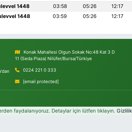
ulevvel 1448
03:58
05:26
12:17
ulevvel 1448
03:59
05:26
12:17
Konak Mahallesi Olgun Sokak No:48 Kat 3 D
11 (Seda Plaza) Nilüfer/Bursa/Türkiye
0224 221 0 333
a'dan
[email protected]
erden faydalanıyoruz. Detaylar için lütfen tıklayın.
Gizlili