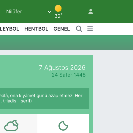
Nilüfer
6
°
32
LEYBOL
HENTBOL
GENEL
7 Ağustos 2026
24 Safer 1448
 Teâlâ, ona kıyâmet günü azap etmez. Her
 (Hadis-i şerif)