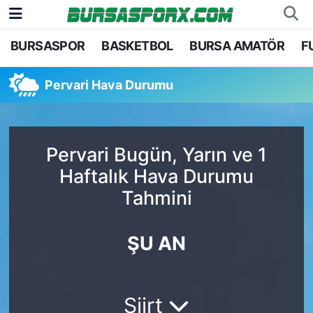
BURSASPOR
BASKETBOL
BURSA AMATÖR
F
Bursaspor
Bursa Nöbetçi Eczaneler
Pervari Hava Durumu
Futbol
Bursa Hava Durumu
Basketbol
Bursa Namaz Vakitleri
Pervari Bugün, Yarın ve 1
Bursa Amatör
Bursa Trafik Yoğunluk Haritası
Haftalık Hava Durumu
Tahmini
Hentbol
TFF 1.Lig Puan Durumu ve Fikstür
Voleybol
Tüm Manşetler
ŞU AN
Genel
Son Dakika Haberleri
Siirt
Haber Arşivi