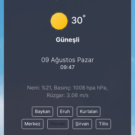
°
30
Güneşli
09 Ağustos Pazar
09:47
Nem: %21, Basınç: 1008 hpa hPa,
Rüzgar: 3.06 m/s
Baykan
Eruh
Kurtalan
Merkez
Pervari
Şirvan
Tillo