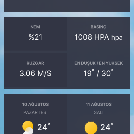
NEM
BASINÇ
%21
1008 HPA
hpa
RÜZGAR
EN DÜŞÜK / EN YÜKSEK
°
°
3.06 M/S
19
/ 30
10 AĞUSTOS
11 AĞUSTOS
PAZARTESI
SALI
°
°
24
24