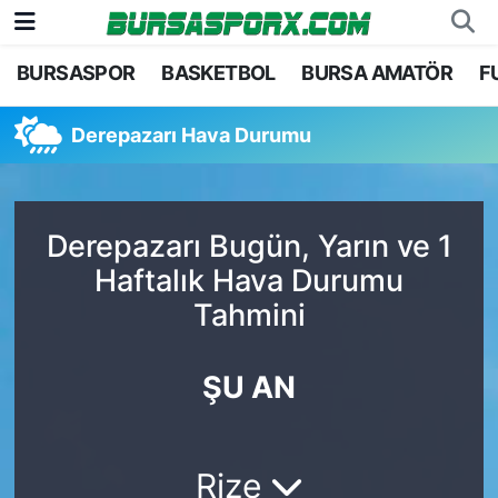
BURSASPOR
BASKETBOL
BURSA AMATÖR
F
Bursaspor
Bursa Nöbetçi Eczaneler
Derepazarı Hava Durumu
Futbol
Bursa Hava Durumu
Basketbol
Bursa Namaz Vakitleri
Derepazarı Bugün, Yarın ve 1
Bursa Amatör
Bursa Trafik Yoğunluk Haritası
Haftalık Hava Durumu
Tahmini
Hentbol
TFF 1.Lig Puan Durumu ve Fikstür
Voleybol
Tüm Manşetler
ŞU AN
Genel
Son Dakika Haberleri
Rize
Haber Arşivi