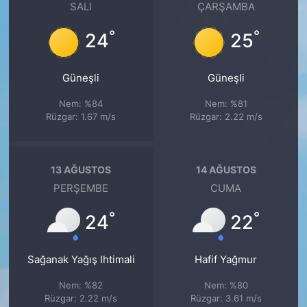
SALI
ÇARŞAMBA
°
°
24
25
Güneşli
Güneşli
Nem: %84
Nem: %81
Rüzgar: 1.67 m/s
Rüzgar: 2.22 m/s
13 AĞUSTOS
14 AĞUSTOS
PERŞEMBE
CUMA
°
°
24
22
Sağanak Yağış Ihtimali
Hafif Yağmur
Nem: %82
Nem: %80
Rüzgar: 2.22 m/s
Rüzgar: 3.61 m/s