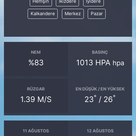
Hemşin
İkizdere
İyidere
Kalkandere
Merkez
Pazar
NEM
BASINÇ
%83
1013 HPA
hpa
RÜZGAR
EN DÜŞÜK / EN YÜKSEK
°
°
1.39 M/S
23
/ 26
11 AĞUSTOS
12 AĞUSTOS