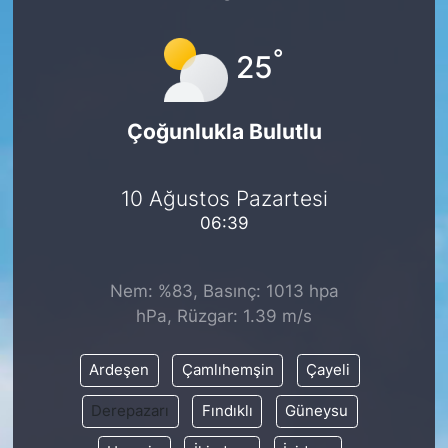
°
25
Çoğunlukla Bulutlu
10 Ağustos Pazartesi
06:39
Nem: %83, Basınç: 1013 hpa
hPa, Rüzgar: 1.39 m/s
Ardeşen
Çamlıhemşin
Çayeli
Derepazarı
Fındıklı
Güneysu