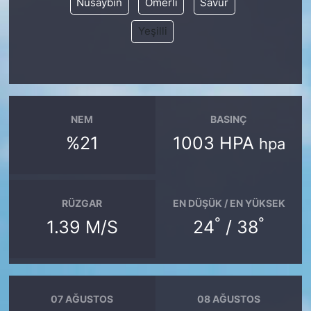
Nusaybin
Ömerli
Savur
Yeşilli
NEM
BASINÇ
%21
1003 HPA
hpa
RÜZGAR
EN DÜŞÜK / EN YÜKSEK
°
°
1.39 M/S
24
/ 38
07 AĞUSTOS
08 AĞUSTOS