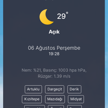
°
29
Açık
06 Ağustos Perşembe
19:28
Nem: %21, Basınç: 1003 hpa hPa,
Rüzgar: 1.39 m/s
Artuklu
Dargeçit
Derik
Kızıltepe
Mazıdağı
Midyat