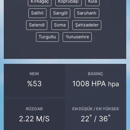
Kırkağaç
Köprübaşı
Kula
Salihli
Sarıgöl
Saruhanlı
Selendi
Soma
Şehzadeler
Turgutlu
Yunusemre
NEM
BASINÇ
%53
1008 HPA
hpa
RÜZGAR
EN DÜŞÜK / EN YÜKSEK
°
°
2.22 M/S
22
/ 36