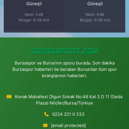
Güneşli
Güneşli
Nem: %46
Nem: %46
Rüzgar: 6.39 m/s
Rüzgar: 6.39 m/s
Bursaspor ve Bursa'nın sporu burada. Son dakika
Bursaspor haberleri ile beraber Bursa'dan tüm spor
branşlarının haberleri.
Konak Mahallesi Olgun Sokak No:48 Kat 3 D 11 (Seda
Plaza) Nilüfer/Bursa/Türkiye
0224 221 0 333
[email protected]