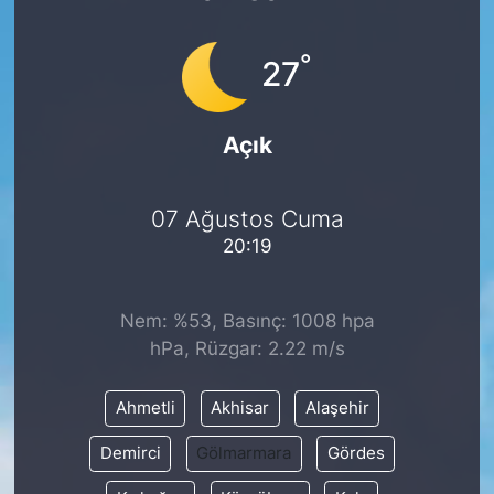
°
27
Açık
07 Ağustos Cuma
20:19
Nem: %53, Basınç: 1008 hpa
hPa, Rüzgar: 2.22 m/s
Ahmetli
Akhisar
Alaşehir
Demirci
Gölmarmara
Gördes