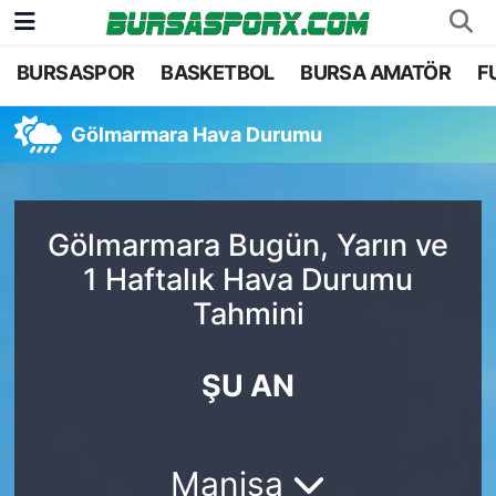
BURSASPOR
BASKETBOL
BURSA AMATÖR
F
Bursaspor
Bursa Nöbetçi Eczaneler
Gölmarmara Hava Durumu
Futbol
Bursa Hava Durumu
Basketbol
Bursa Namaz Vakitleri
Gölmarmara Bugün, Yarın ve
Bursa Amatör
Bursa Trafik Yoğunluk Haritası
1 Haftalık Hava Durumu
Tahmini
Hentbol
TFF 1.Lig Puan Durumu ve Fikstür
Voleybol
Tüm Manşetler
ŞU AN
Genel
Son Dakika Haberleri
Manisa
Haber Arşivi