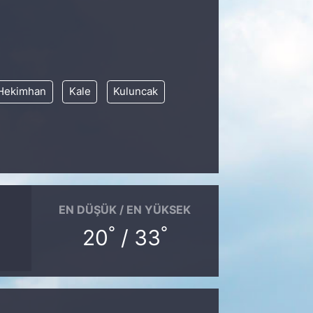
Hekimhan
Kale
Kuluncak
EN DÜŞÜK / EN YÜKSEK
°
°
20
/ 33