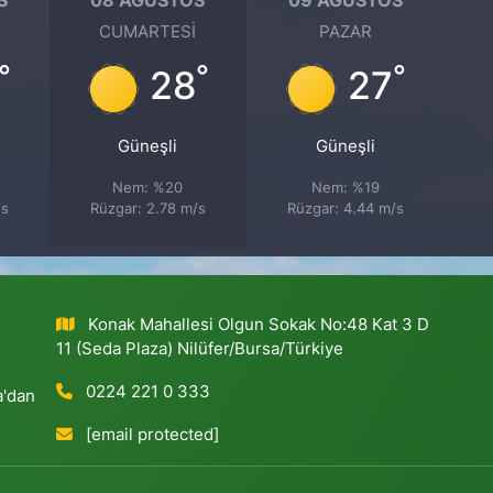
CUMARTESI
PAZAR
°
°
°
28
27
Güneşli
Güneşli
Nem: %20
Nem: %19
/s
Rüzgar: 2.78 m/s
Rüzgar: 4.44 m/s
Konak Mahallesi Olgun Sokak No:48 Kat 3 D
11 (Seda Plaza) Nilüfer/Bursa/Türkiye
0224 221 0 333
a'dan
[email protected]