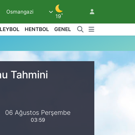
Osmangazi
6
°
19
LEYBOL
HENTBOL
GENEL
mu Tahmini
06 Ağustos Perşembe
03:59