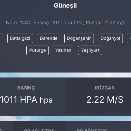
Güneşli
Nem: %40, Basınç: 1011 hpa hPa, Rüzgar: 2.22 m/s
n
Battalgazi
Darende
Doğanşehir
Doğanyol
Pütürge
Yazıhan
Yeşilyurt
BASINÇ
RÜZGAR
1011 HPA
2.22 M/S
hpa
S
08 AĞUSTOS
09 AĞUSTOS