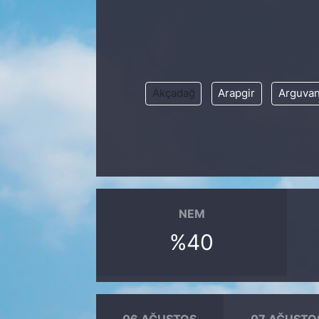
Akçadağ
Arapgir
Arguva
NEM
%40
06 AĞUSTOS
07 AĞUSTO