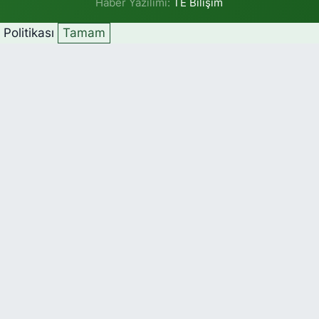
Haber Yazılımı:
TE Bilişim
k Politikası
Tamam