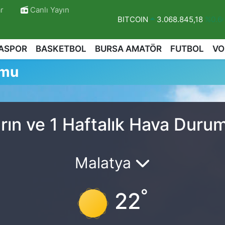
r
Canlı Yayın
BITCOIN
3.068.845,18
%0.6
DOLAR
47,5971
%0.05
ASPOR
BASKETBOL
BURSA AMATÖR
FUTBOL
VO
EURO
55,1336
%0.18
umu
STERLİN
64,2534
%0.22
GRAM ALTIN
6527.85
%0.54
BİST100
13.703
%11
rın ve 1 Haftalık Hava Duru
r
Malatya
°
22