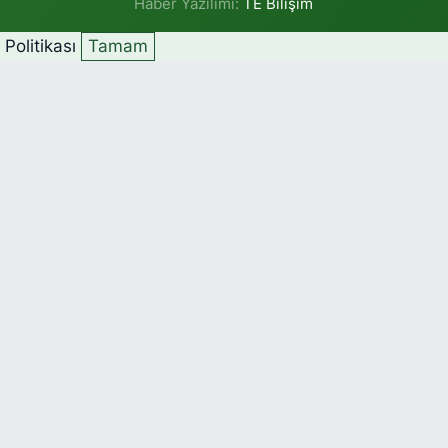
Haber Yazılımı:
TE Bilişim
k Politikası
Tamam