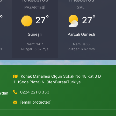
PAZARTESI
SALI
°
°
°
27
27
Güneşli
Parçalı Güneşli
Nem: %67
Nem: %63
/s
Rüzgar: 6.67 m/s
Rüzgar: 6.67 m/s
Konak Mahallesi Olgun Sokak No:48 Kat 3 D
11 (Seda Plaza) Nilüfer/Bursa/Türkiye
0224 221 0 333
a'dan
[email protected]