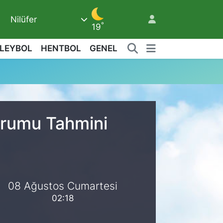
Nilüfer
7
°
19
LEYBOL
HENTBOL
GENEL
urumu Tahmini
08 Ağustos Cumartesi
02:18