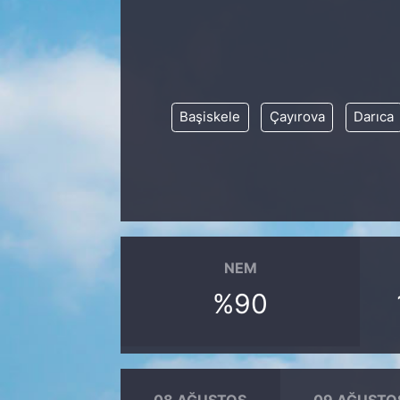
Başiskele
Çayırova
Darıca
NEM
%90
08 AĞUSTOS
09 AĞUSTO