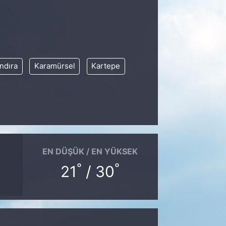
ndıra
Karamürsel
Kartepe
EN DÜŞÜK / EN YÜKSEK
°
°
21
/ 30