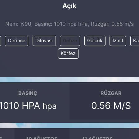
Açık
Nem: %90, Basınç: 1010 hpa hPa, Rüzgar: 0.56 m/s
Derince
Dilovası
Gebze
Gölcük
İzmit
Ka
Körfez
BASINÇ
RÜZGAR
1010 HPA
0.56 M/S
hpa
S
10 AĞUSTOS
11 AĞUSTOS