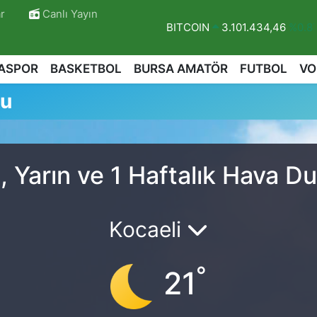
r
Canlı Yayın
BITCOIN
3.101.434,46
%0.8
DOLAR
47,7436
%0.18
ASPOR
BASKETBOL
BURSA AMATÖR
FUTBOL
VO
EURO
55,2510
%0.32
mu
STERLİN
64,4811
%0.38
GRAM ALTIN
6660.55
%0.03
BİST100
13.779
%-14
 Yarın ve 1 Haftalık Hava D
Kocaeli
°
21