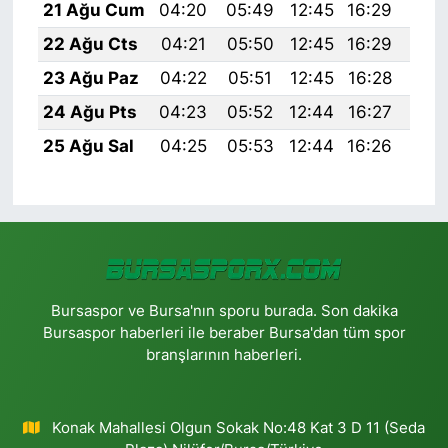
21 Ağu Cum
04:20
05:49
12:45
16:29
19:
22 Ağu Cts
04:21
05:50
12:45
16:29
19:
23 Ağu Paz
04:22
05:51
12:45
16:28
19:
24 Ağu Pts
04:23
05:52
12:44
16:27
19:
25 Ağu Sal
04:25
05:53
12:44
16:26
19:
Bursaspor ve Bursa'nın sporu burada. Son dakika
Bursaspor haberleri ile beraber Bursa'dan tüm spor
branşlarının haberleri.
Konak Mahallesi Olgun Sokak No:48 Kat 3 D 11 (Seda