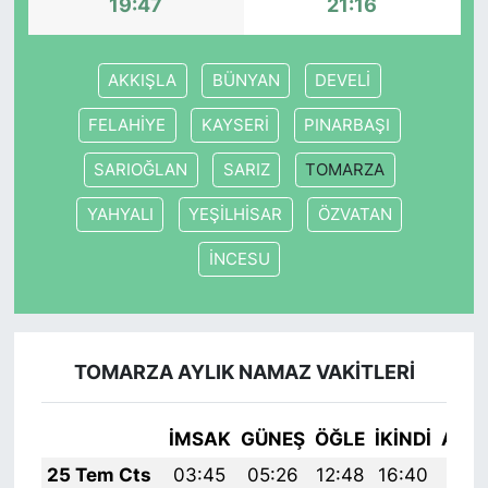
19:47
21:16
AKKIŞLA
BÜNYAN
DEVELİ
FELAHİYE
KAYSERİ
PINARBAŞI
SARIOĞLAN
SARIZ
TOMARZA
YAHYALI
YEŞİLHİSAR
ÖZVATAN
İNCESU
TOMARZA AYLIK NAMAZ VAKITLERI
İMSAK
GÜNEŞ
ÖĞLE
İKINDI
AKŞ
25 Tem Cts
03:45
05:26
12:48
16:40
20: