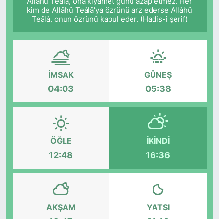
Allâhü Teâlâ, ona kıyâmet günü azap etmez. Her
kim de Allâhü Teâlâ'ya özrünü arz ederse Allâhü
Teâlâ, onun özrünü kabul eder. (Hadis-i şerif)
İMSAK
GÜNEŞ
04:03
05:38
ÖĞLE
İKINDI
12:48
16:36
AKŞAM
YATSI