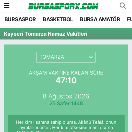
BURSASPOR
BASKETBOL
BURSA AMATÖR
F
Bursaspor
Bursa Nöbetçi Eczaneler
Kayseri Tomarza Namaz Vakitleri
Futbol
Bursa Hava Durumu
Basketbol
Bursa Namaz Vakitleri
TOMARZA
Bursa Amatör
Bursa Trafik Yoğunluk Haritası
AKŞAM VAKTINE KALAN SÜRE
47:10
Hentbol
TFF 1.Lig Puan Durumu ve Fikstür
8 Ağustos 2026
Voleybol
Tüm Manşetler
25 Safer 1448
Genel
Son Dakika Haberleri
Her kim lisanına sahip olursa, Allâhü Teâlâ, onun
Haber Arşivi
ayıplarını örter. Her kim öfkesine mâni olursa