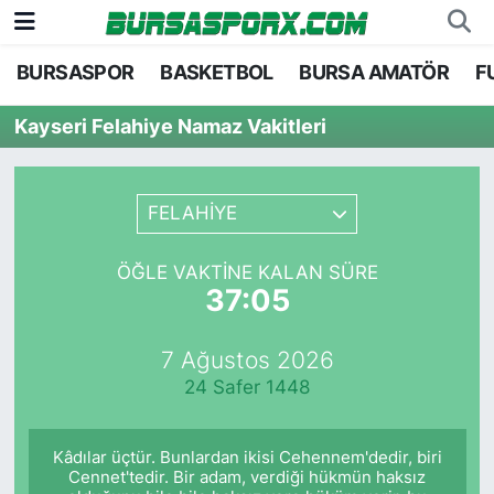
BURSASPOR
BASKETBOL
BURSA AMATÖR
F
Bursaspor
Bursa Nöbetçi Eczaneler
Kayseri Felahiye Namaz Vakitleri
Futbol
Bursa Hava Durumu
Basketbol
Bursa Namaz Vakitleri
FELAHİYE
Bursa Amatör
Bursa Trafik Yoğunluk Haritası
ÖĞLE VAKTINE KALAN SÜRE
37:05
Hentbol
TFF 2.Lig Kırmızı Grup Puan Durumu ve Fikstü
7 Ağustos 2026
Voleybol
Tüm Manşetler
24 Safer 1448
Genel
Son Dakika Haberleri
Kâdılar üçtür. Bunlardan ikisi Cehennem'dedir, biri
Haber Arşivi
Cennet'tedir. Bir adam, verdiği hükmün haksız