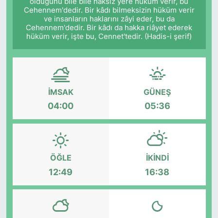
olduğunu bile bile haksız yere hüküm verir, bu
Cehennem'dedir. Bir kâdı bilmeksizin hüküm verir
ve insanların haklarını zâyi eder, bu da
Cehennem'dedir. Bir kâdı da hakka riâyet ederek
hüküm verir, işte bu, Cennet'tedir. (Hadis-i şerif)
İMSAK
GÜNEŞ
04:00
05:36
ÖĞLE
İKINDI
12:49
16:38