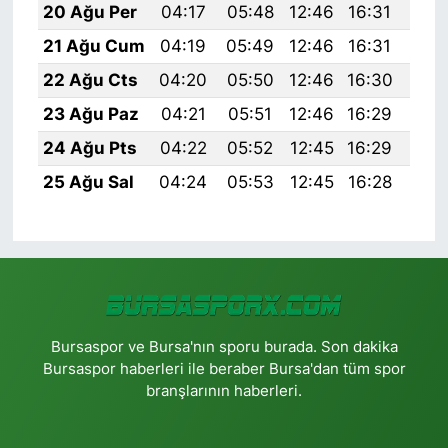
20 Ağu Per
04:17
05:48
12:46
16:31
19:
21 Ağu Cum
04:19
05:49
12:46
16:31
19:
22 Ağu Cts
04:20
05:50
12:46
16:30
19:
23 Ağu Paz
04:21
05:51
12:46
16:29
19:
24 Ağu Pts
04:22
05:52
12:45
16:29
19:
25 Ağu Sal
04:24
05:53
12:45
16:28
19:
Bursaspor ve Bursa'nın sporu burada. Son dakika
Bursaspor haberleri ile beraber Bursa'dan tüm spor
branşlarının haberleri.