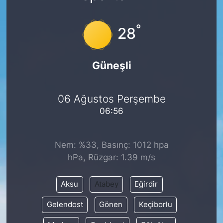
°
28
Güneşli
06 Ağustos Perşembe
06:56
Nem: %33, Basınç: 1012 hpa
hPa, Rüzgar: 1.39 m/s
Aksu
Atabey
Eğirdir
Gelendost
Gönen
Keçiborlu