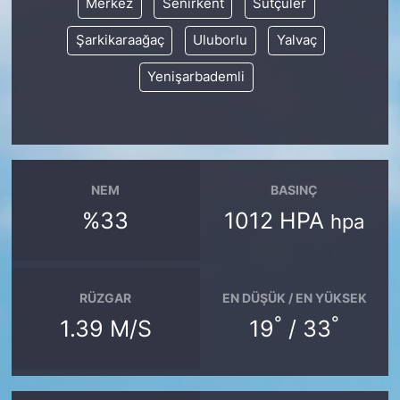
Merkez
Senirkent
Sütçüler
Şarkikaraağaç
Uluborlu
Yalvaç
Yenişarbademli
NEM
BASINÇ
%33
1012 HPA
hpa
RÜZGAR
EN DÜŞÜK / EN YÜKSEK
°
°
1.39 M/S
19
/ 33