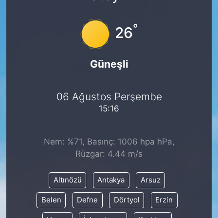
°
26
Güneşli
06 Ağustos Perşembe
15:16
Nem: %71, Basınç: 1006 hpa hPa,
Rüzgar: 4.44 m/s
Altınözü
Antakya
Arsuz
Belen
Defne
Dörtyol
Erzin