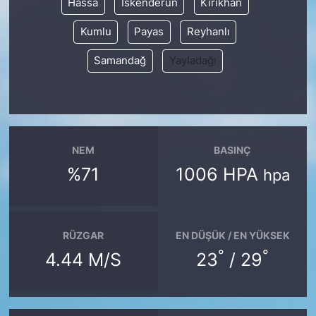
Hassa
İskenderun
Kırıkhan
Kumlu
Payas
Reyhanlı
Samandağ
Yayladağı
NEM
BASINÇ
%71
1006 HPA
hpa
RÜZGAR
EN DÜŞÜK / EN YÜKSEK
°
°
4.44 M/S
23
/ 29