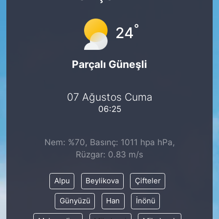
°
24
Parçalı Güneşli
07 Ağustos Cuma
06:25
Nem: %70, Basınç: 1011 hpa hPa,
Rüzgar: 0.83 m/s
Alpu
Beylikova
Çifteler
Günyüzü
Han
İnönü