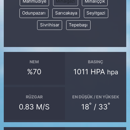
Mahmudiye
Mihalgazi
Mihalıççık
Odunpazarı
Sarıcakaya
Seyitgazi
Sivrihisar
Tepebaşı
NEM
BASINÇ
%70
1011 HPA
hpa
RÜZGAR
EN DÜŞÜK / EN YÜKSEK
°
°
0.83 M/S
18
/ 33