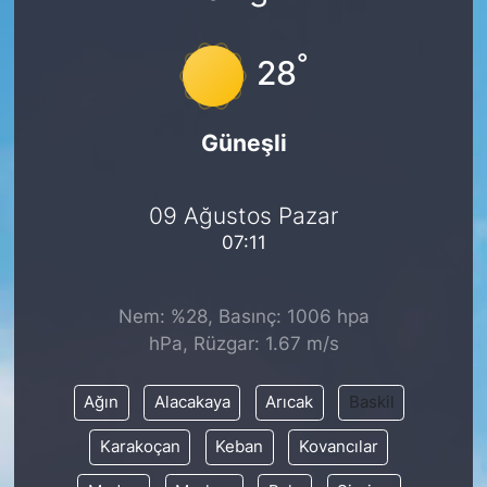
°
28
Güneşli
09 Ağustos Pazar
07:11
Nem: %28, Basınç: 1006 hpa
hPa, Rüzgar: 1.67 m/s
Ağın
Alacakaya
Arıcak
Baskil
Karakoçan
Keban
Kovancılar