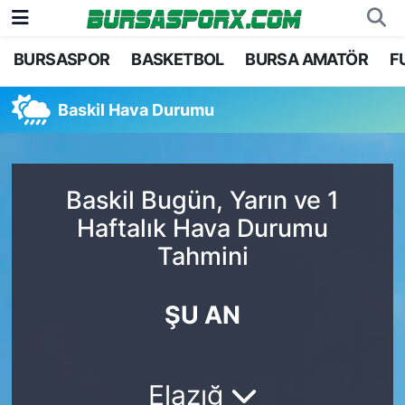
BURSASPOR
BASKETBOL
BURSA AMATÖR
F
Bursaspor
Bursa Nöbetçi Eczaneler
Baskil Hava Durumu
Futbol
Bursa Hava Durumu
Basketbol
Bursa Namaz Vakitleri
Baskil Bugün, Yarın ve 1
Bursa Amatör
Bursa Trafik Yoğunluk Haritası
Haftalık Hava Durumu
Tahmini
Hentbol
TFF 1.Lig Puan Durumu ve Fikstür
Voleybol
Tüm Manşetler
ŞU AN
Genel
Son Dakika Haberleri
Elazığ
Haber Arşivi