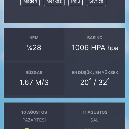
Maden
Merkez
Palu
Sivrice
NEM
BASINÇ
%28
1006 HPA
hpa
RÜZGAR
EN DÜŞÜK / EN YÜKSEK
°
°
1.67 M/S
20
/ 32
10 AĞUSTOS
11 AĞUSTOS
PAZARTESI
SALI