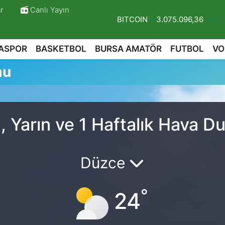
r
Canlı Yayın
BITCOIN
3.075.096,36
%0.6
DOLAR
47,6006
%0.06
ASPOR
BASKETBOL
BURSA AMATÖR
FUTBOL
VO
EURO
55,0250
%0.02
mu
STERLİN
64,2398
%0.2
GRAM ALTIN
6513.94
%0.32
BİST100
13.768
%48
, Yarın ve 1 Haftalık Hava 
r
Düzce
°
24