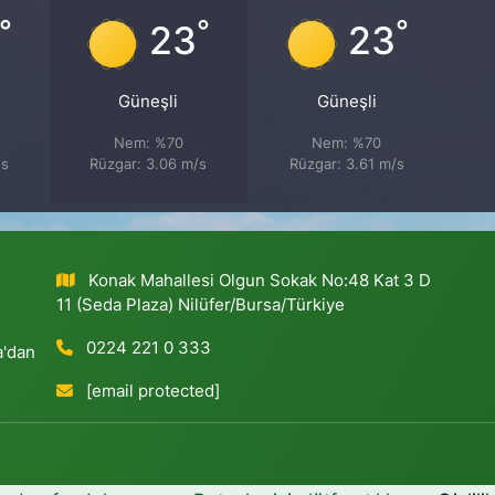
°
°
°
23
23
Güneşli
Güneşli
Nem: %70
Nem: %70
/s
Rüzgar: 3.06 m/s
Rüzgar: 3.61 m/s
Konak Mahallesi Olgun Sokak No:48 Kat 3 D
11 (Seda Plaza) Nilüfer/Bursa/Türkiye
0224 221 0 333
a'dan
[email protected]