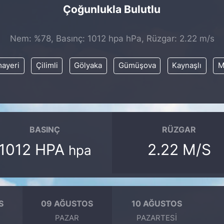
Çoğunlukla Bulutlu
Nem: %78, Basınç: 1012 hpa hPa, Rüzgar: 2.22 m/s
ayeri
Çilimli
Gölyaka
Gümüşova
Kaynaşlı
M
BASINÇ
RÜZGAR
1012 HPA
2.22 M/S
hpa
S
09 AĞUSTOS
10 AĞUSTOS
PAZAR
PAZARTESI