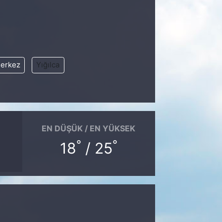
erkez
Yığılca
EN DÜŞÜK / EN YÜKSEK
°
°
18
/ 25