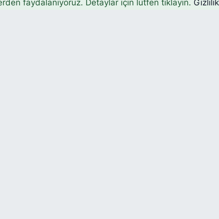
erden faydalanıyoruz. Detaylar için lütfen tıklayın.
Gizlili