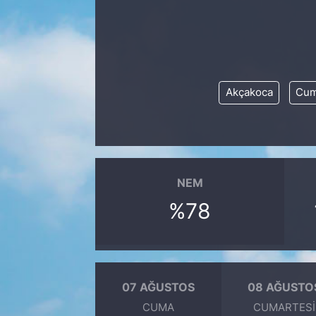
Akçakoca
Cum
NEM
%78
07 AĞUSTOS
08 AĞUSTO
CUMA
CUMARTESI