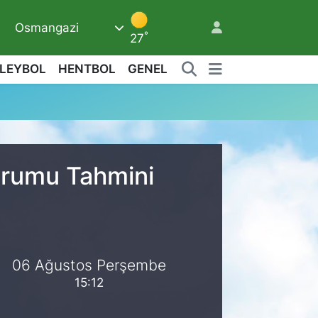
Osmangazi
9
°
27
LEYBOL
HENTBOL
GENEL
Durumu Tahmini
06 Ağustos Perşembe
15:12