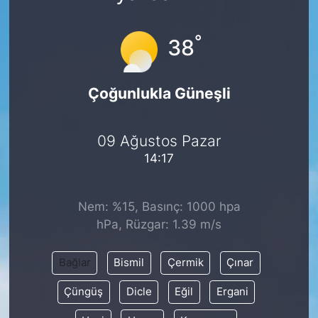
°
38
Çoğunlukla Güneşli
09 Ağustos Pazar
14:17
Nem: %15, Basınç: 1000 hpa
hPa, Rüzgar: 1.39 m/s
Bağlar
Bismil
Çermik
Çınar
Çüngüş
Dicle
Eğil
Ergani