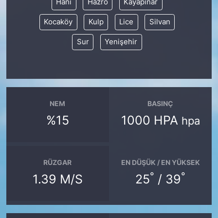
Hani
Hazro
Kayapınar
Kocaköy
Kulp
Lice
Silvan
Sur
Yenişehir
NEM
BASINÇ
%15
1000 HPA
hpa
RÜZGAR
EN DÜŞÜK / EN YÜKSEK
°
°
1.39 M/S
25
/ 39