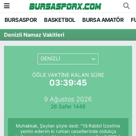
BURSASPOR
BASKETBOL
BURSA AMATÖR
F
Bursaspor
Bursa Nöbetçi Eczaneler
Denizli Namaz Vakitleri
Futbol
Bursa Hava Durumu
Basketbol
Bursa Namaz Vakitleri
DENİZLİ
Bursa Amatör
Bursa Trafik Yoğunluk Haritası
ÖĞLE VAKTINE KALAN SÜRE
03:39:45
Hentbol
TFF 1.Lig Puan Durumu ve Fikstür
9 Ağustos 2026
Voleybol
Tüm Manşetler
26 Safer 1448
Genel
Son Dakika Haberleri
Muhakkak, Şeytan şöyle dedi: "Yâ Rabbi! İzzetine
Haber Arşivi
yemin ederim ki ruhları cesetlerinde oldukça