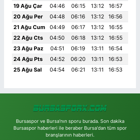
19 Ağu Çar
04:46
06:15
13:12
16:57
20:
20 Ağu Per
04:48
06:16
13:12
16:56
19:
21 Ağu Cum
04:49
06:17
13:12
16:55
19:
22 Ağu Cts
04:50
06:18
13:12
16:55
19:
23 Ağu Paz
04:51
06:19
13:11
16:54
19:
24 Ağu Pts
04:52
06:20
13:11
16:53
19:
25 Ağu Sal
04:54
06:21
13:11
16:53
19:
Bursaspor ve Bursa'nın sporu burada. Son dakika
Bursaspor haberleri ile beraber Bursa'dan tüm spor
branşlarının haberleri.