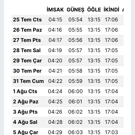
İMSAK
GÜNEŞ
ÖĞLE
İKINDI
AKŞ
25 Tem Cts
04:15
05:54
13:15
17:06
20:
26 Tem Paz
04:16
05:55
13:15
17:06
20:
27 Tem Pts
04:17
05:56
13:15
17:06
20:
28 Tem Sal
04:19
05:57
13:15
17:05
20:
29 Tem Çar
04:20
05:57
13:15
17:05
20:
30 Tem Per
04:21
05:58
13:15
17:05
20:
31 Tem Cum
04:22
05:59
13:15
17:05
20:
1 Ağu Cts
04:24
06:00
13:15
17:04
20:
2 Ağu Paz
04:25
06:01
13:15
17:04
20:
3 Ağu Pts
04:26
06:02
13:15
17:04
20:
4 Ağu Sal
04:28
06:02
13:15
17:04
20:
5 Ağu Çar
04:29
06:03
13:15
17:03
20: