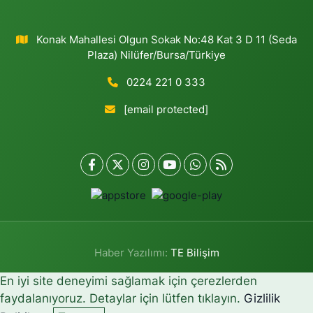
Konak Mahallesi Olgun Sokak No:48 Kat 3 D 11 (Seda
Plaza) Nilüfer/Bursa/Türkiye
0224 221 0 333
[email protected]
Haber Yazılımı:
TE Bilişim
En iyi site deneyimi sağlamak için çerezlerden
faydalanıyoruz. Detaylar için lütfen tıklayın.
Gizlilik