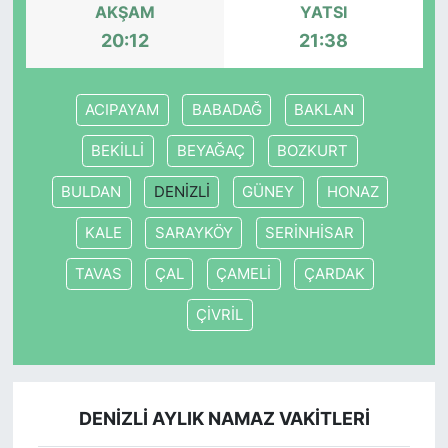
AKŞAM
YATSI
20:12
21:38
ACIPAYAM
BABADAĞ
BAKLAN
BEKİLLİ
BEYAĞAÇ
BOZKURT
BULDAN
DENİZLİ
GÜNEY
HONAZ
KALE
SARAYKÖY
SERİNHİSAR
TAVAS
ÇAL
ÇAMELİ
ÇARDAK
ÇİVRİL
DENİZLİ AYLIK NAMAZ VAKITLERI