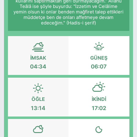
kullarını saptırmaktan geri durmayacağım." Allâhü
Teâlâ ise şöyle buyurdu: "İzzetim ve Celâlime
yemin olsun ki onlar benden mağfiret talep ettikleri
müddetçe ben de onları affetmeye devam
edeceğim." (Hadis-i şerif)
İMSAK
GÜNEŞ
04:34
06:07
ÖĞLE
İKINDI
13:14
17:02