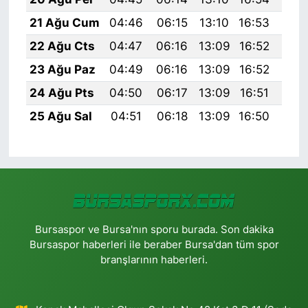
21 Ağu Cum
04:46
06:15
13:10
16:53
19:
22 Ağu Cts
04:47
06:16
13:09
16:52
19:
23 Ağu Paz
04:49
06:16
13:09
16:52
19:
24 Ağu Pts
04:50
06:17
13:09
16:51
19:
25 Ağu Sal
04:51
06:18
13:09
16:50
19:
Bursaspor ve Bursa'nın sporu burada. Son dakika
Bursaspor haberleri ile beraber Bursa'dan tüm spor
branşlarının haberleri.