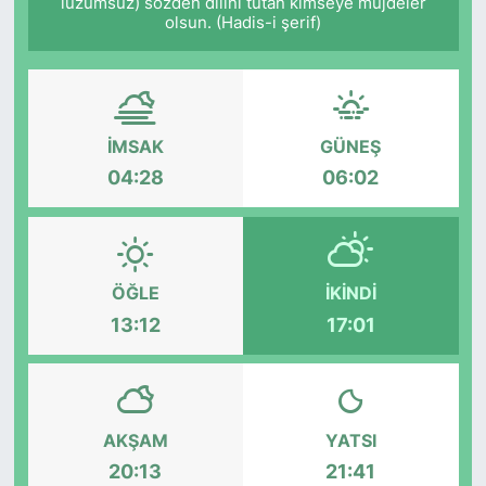
lüzumsuz) sözden dilini tutan kimseye müjdeler
olsun. (Hadis-i şerif)
İMSAK
GÜNEŞ
04:28
06:02
ÖĞLE
İKINDI
13:12
17:01
AKŞAM
YATSI
20:13
21:41