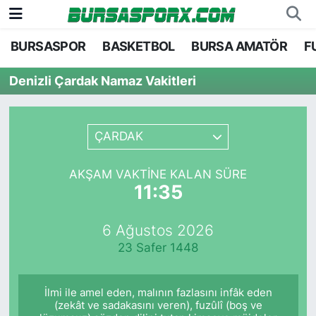
BURSASPOR
BASKETBOL
BURSA AMATÖR
F
Bursaspor
Bursa Nöbetçi Eczaneler
Denizli Çardak Namaz Vakitleri
Futbol
Bursa Hava Durumu
Basketbol
Bursa Namaz Vakitleri
ÇARDAK
Bursa Amatör
Bursa Trafik Yoğunluk Haritası
AKŞAM VAKTINE KALAN SÜRE
11:35
Hentbol
TFF 2.Lig Kırmızı Grup Puan Durumu ve Fikstü
6 Ağustos 2026
Voleybol
Tüm Manşetler
23 Safer 1448
Genel
Son Dakika Haberleri
İlmi ile amel eden, malının fazlasını infâk eden
Haber Arşivi
(zekât ve sadakasını veren), fuzûlî (boş ve