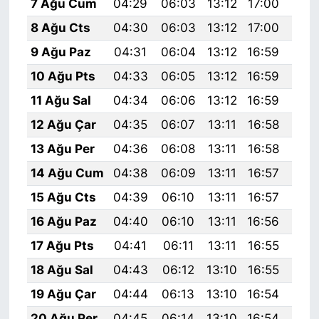
7 Ağu Cum
04:29
06:03
13:12
17:00
20:
8 Ağu Cts
04:30
06:03
13:12
17:00
20:
9 Ağu Paz
04:31
06:04
13:12
16:59
20:
10 Ağu Pts
04:33
06:05
13:12
16:59
20:
11 Ağu Sal
04:34
06:06
13:12
16:59
20:
12 Ağu Çar
04:35
06:07
13:11
16:58
20:
13 Ağu Per
04:36
06:08
13:11
16:58
20:
14 Ağu Cum
04:38
06:09
13:11
16:57
20:
15 Ağu Cts
04:39
06:10
13:11
16:57
20:
16 Ağu Paz
04:40
06:10
13:11
16:56
20:
17 Ağu Pts
04:41
06:11
13:11
16:55
20:
18 Ağu Sal
04:43
06:12
13:10
16:55
19:
19 Ağu Çar
04:44
06:13
13:10
16:54
19:
20 Ağu Per
04:45
06:14
13:10
16:54
19: