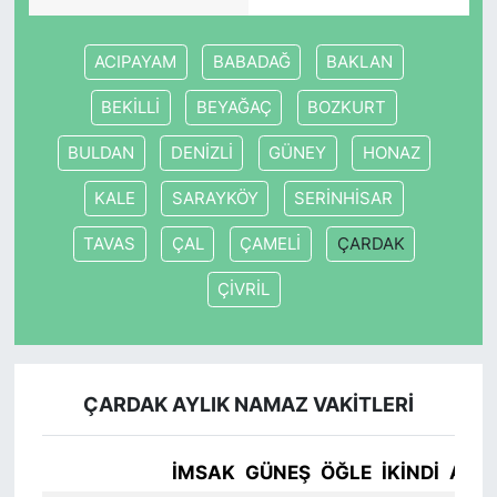
ACIPAYAM
BABADAĞ
BAKLAN
BEKİLLİ
BEYAĞAÇ
BOZKURT
BULDAN
DENİZLİ
GÜNEY
HONAZ
KALE
SARAYKÖY
SERİNHİSAR
TAVAS
ÇAL
ÇAMELİ
ÇARDAK
ÇİVRİL
ÇARDAK AYLIK NAMAZ VAKITLERI
İMSAK
GÜNEŞ
ÖĞLE
İKINDI
AKŞ