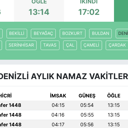
ÖĞLE
İKINDI
6
13:14
17:02
BEKİLLİ
BEYAĞAÇ
BOZKURT
BULDAN
DENİ
SERİNHİSAR
TAVAS
ÇAL
ÇAMELİ
ÇARDAK
DENİZLİ AYLIK NAMAZ VAKITLER
HİCRİ
İMSAK
GÜNEŞ
ÖĞLE
afer 1448
04:15
05:54
13:15
afer 1448
04:16
05:55
13:15
afer 1448
04:17
05:56
13:15