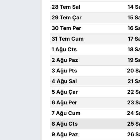
28 Tem Sal
14 S
29 Tem Çar
15 S
30 Tem Per
16 S
31 Tem Cum
17 S
1 Ağu Cts
18 S
2 Ağu Paz
19 S
3 Ağu Pts
20 S
4 Ağu Sal
21 S
5 Ağu Çar
22 S
6 Ağu Per
23 S
7 Ağu Cum
24 S
8 Ağu Cts
25 S
9 Ağu Paz
26 S