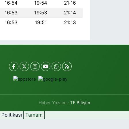
16:54
19:54
21:16
16:53
19:53
21:14
16:53
19:51
21:13
Haber Yazılımı:
TE Bilişim
k Politikası
Tamam