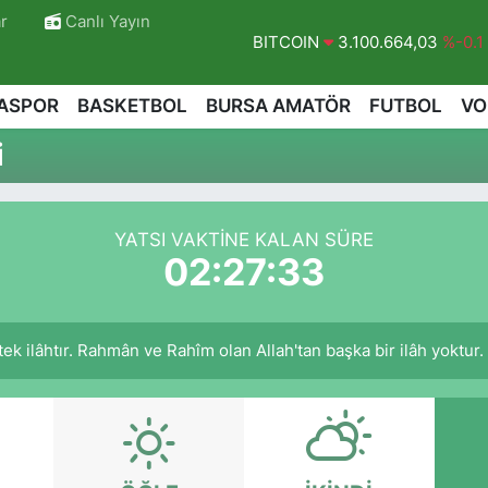
r
Canlı Yayın
BITCOIN
3.100.664,03
%-0.1
DOLAR
47,7436
%0.18
ASPOR
BASKETBOL
BURSA AMATÖR
FUTBOL
VO
EURO
55,2510
%0.32
i
STERLİN
64,4811
%0.38
GRAM ALTIN
6660.55
%0.03
YATSI VAKTINE KALAN SÜRE
BİST100
13.779
%-14
02:27:32
r tek ilâhtır. Rahmân ve Rahîm olan Allah'tan başka bir ilâh yoktur