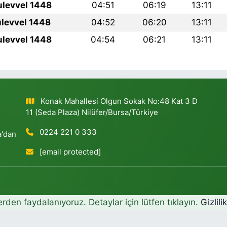
ulevvel 1448
04:51
06:19
13:11
ulevvel 1448
04:52
06:20
13:11
ulevvel 1448
04:54
06:21
13:11
Konak Mahallesi Olgun Sokak No:48 Kat 3 D
11 (Seda Plaza) Nilüfer/Bursa/Türkiye
0224 221 0 333
a'dan
[email protected]
erden faydalanıyoruz. Detaylar için lütfen tıklayın.
Gizlili