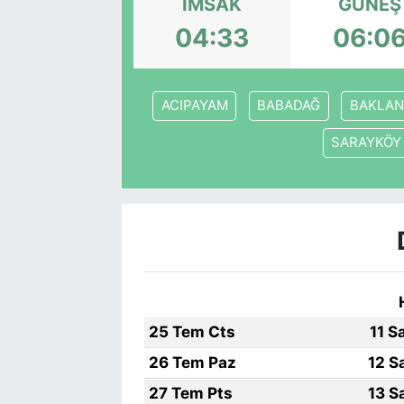
İMSAK
GÜNEŞ
04:33
06:0
ACIPAYAM
BABADAĞ
BAKLAN
SARAYKÖY
25 Tem Cts
11 S
26 Tem Paz
12 S
27 Tem Pts
13 S