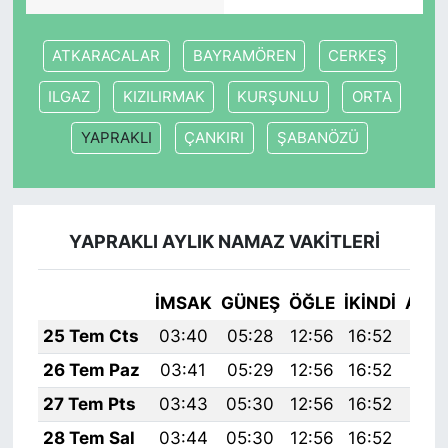
ATKARACALAR
BAYRAMÖREN
CERKEŞ
ILGAZ
KIZILIRMAK
KURŞUNLU
ORTA
YAPRAKLI
ÇANKIRI
ŞABANÖZÜ
YAPRAKLI AYLIK NAMAZ VAKITLERI
İMSAK
GÜNEŞ
ÖĞLE
İKINDI
AKŞ
25 Tem Cts
03:40
05:28
12:56
16:52
20:
26 Tem Paz
03:41
05:29
12:56
16:52
20:
27 Tem Pts
03:43
05:30
12:56
16:52
20:
28 Tem Sal
03:44
05:30
12:56
16:52
20: