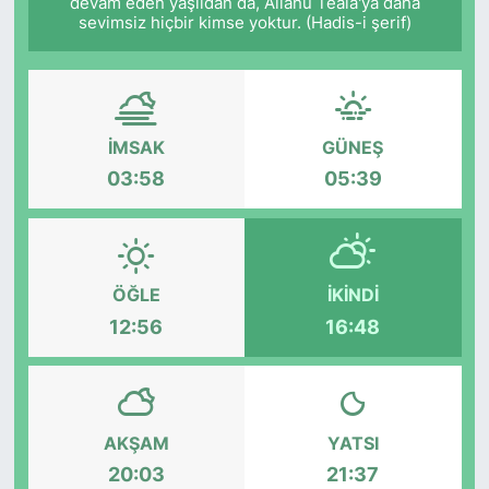
devam eden yaşlıdan da, Allâhü Teâlâ'ya daha
sevimsiz hiçbir kimse yoktur. (Hadis-i şerif)
İMSAK
GÜNEŞ
03:58
05:39
ÖĞLE
İKINDI
12:56
16:48
AKŞAM
YATSI
20:03
21:37