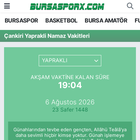
BURSASPOR
BASKETBOL
BURSA AMATÖR
F
Bursaspor
Bursa Nöbetçi Eczaneler
Çankiri Yaprakli Namaz Vakitleri
Futbol
Bursa Hava Durumu
Basketbol
Bursa Namaz Vakitleri
YAPRAKLI
Bursa Amatör
Bursa Trafik Yoğunluk Haritası
AKŞAM VAKTINE KALAN SÜRE
19:04
Hentbol
TFF 2.Lig Kırmızı Grup Puan Durumu ve Fikstü
6 Ağustos 2026
Voleybol
Tüm Manşetler
23 Safer 1448
Genel
Son Dakika Haberleri
Günahlarından tevbe eden gençten, Allâhü Teâlâ'ya
Haber Arşivi
daha sevimli hiçbir kimse yoktur. Günah işlemeye