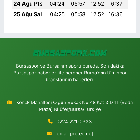
24 Ağu Pts
04:24
05:57
12:52
16:37
19:
25 Ağu Sal
04:25
05:58
12:52
16:36
19:
Bursaspor ve Bursa'nın sporu burada. Son dakika
Bursaspor haberleri ile beraber Bursa'dan tüm spor
branşlarının haberleri.
Konak Mahallesi Olgun Sokak No:48 Kat 3 D 11 (Seda
Plaza) Nilüfer/Bursa/Türkiye
0224 221 0 333
[email protected]