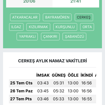
20:06
21:41
ATKARACALAR
BAYRAMÖREN
CERKEŞ
ILGAZ
KIZILIRMAK
KURŞUNLU
ORTA
YAPRAKLI
ÇANKIRI
ŞABANÖZÜ
CERKEŞ AYLIK NAMAZ VAKITLERI
İMSAK
GÜNEŞ
ÖĞLE
İKINDI
AKŞ
25 Tem Cts
03:43
05:31
13:00
16:56
20:
26 Tem Paz
03:45
05:32
13:00
16:56
20:
27 Tem Pts
03:46
05:33
13:00
16:55
20: