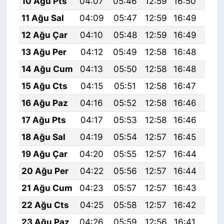
10 Ağu Pts
04:07
05:46
12:59
16:50
20:
11 Ağu Sal
04:09
05:47
12:59
16:49
20:
12 Ağu Çar
04:10
05:48
12:59
16:49
19:
13 Ağu Per
04:12
05:49
12:58
16:48
19:
14 Ağu Cum
04:13
05:50
12:58
16:48
19:
15 Ağu Cts
04:15
05:51
12:58
16:47
19:
16 Ağu Paz
04:16
05:52
12:58
16:46
19:
17 Ağu Pts
04:17
05:53
12:58
16:46
19:
18 Ağu Sal
04:19
05:54
12:57
16:45
19:
19 Ağu Çar
04:20
05:55
12:57
16:44
19:
20 Ağu Per
04:22
05:56
12:57
16:44
19:
21 Ağu Cum
04:23
05:57
12:57
16:43
19:
22 Ağu Cts
04:25
05:58
12:57
16:42
19:
23 Ağu Paz
04:26
05:59
12:56
16:41
19: