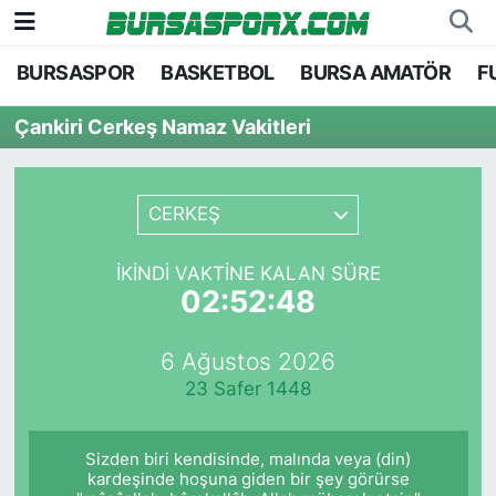
BURSASPOR
BASKETBOL
BURSA AMATÖR
F
Bursaspor
Bursa Nöbetçi Eczaneler
Çankiri Cerkeş Namaz Vakitleri
Futbol
Bursa Hava Durumu
Basketbol
Bursa Namaz Vakitleri
CERKEŞ
Bursa Amatör
Bursa Trafik Yoğunluk Haritası
İKINDI VAKTINE KALAN SÜRE
02:52:48
Hentbol
TFF 2.Lig Kırmızı Grup Puan Durumu ve Fikstü
6 Ağustos 2026
Voleybol
Tüm Manşetler
23 Safer 1448
Genel
Son Dakika Haberleri
Sizden biri kendisinde, malında veya (din)
Haber Arşivi
kardeşinde hoşuna giden bir şey görürse