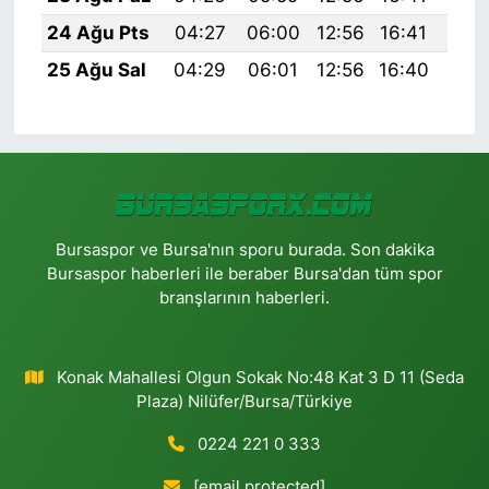
24 Ağu Pts
04:27
06:00
12:56
16:41
19:
25 Ağu Sal
04:29
06:01
12:56
16:40
19:
Bursaspor ve Bursa'nın sporu burada. Son dakika
Bursaspor haberleri ile beraber Bursa'dan tüm spor
branşlarının haberleri.
Konak Mahallesi Olgun Sokak No:48 Kat 3 D 11 (Seda
Plaza) Nilüfer/Bursa/Türkiye
0224 221 0 333
[email protected]