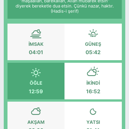
"mâşâallah, bârekallâh, Allah mübarek etsin"
diyerek bereketle dua etsin. Çünkü nazar, haktır.
(Hadis-i şerif)
İMSAK
GÜNEŞ
04:01
05:42
ÖĞLE
İKINDI
12:59
16:52
AKŞAM
YATSI