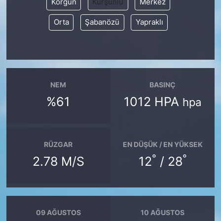
Korgun
Kurşunlu
Merkez
Orta
Şabanözü
Yapraklı
NEM
BASINÇ
%61
1012 HPA
hpa
RÜZGAR
EN DÜŞÜK / EN YÜKSEK
°
°
2.78 M/S
12
/ 28
09 AĞUSTOS
10 AĞUSTOS