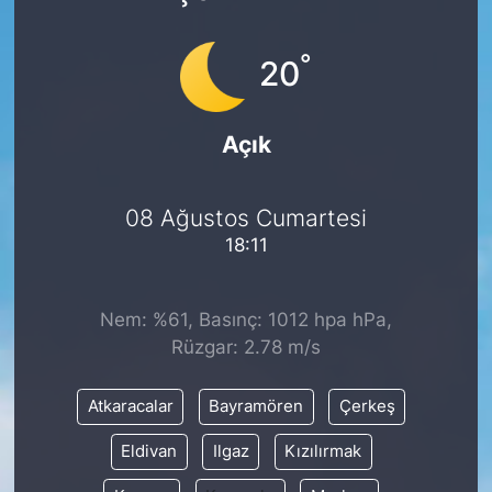
°
20
Açık
08 Ağustos Cumartesi
18:11
Nem: %61, Basınç: 1012 hpa hPa,
Rüzgar: 2.78 m/s
Atkaracalar
Bayramören
Çerkeş
Eldivan
Ilgaz
Kızılırmak