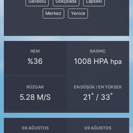
Gelibolu
Gökçeada
Lapseki
Merkez
Yenice
NEM
BASINÇ
%36
1008 HPA
hpa
RÜZGAR
EN DÜŞÜK / EN YÜKSEK
°
°
5.28 M/S
21
/ 33
08 AĞUSTOS
09 AĞUSTOS