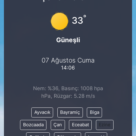
°
33
Güneşli
07 Ağustos Cuma
14:06
Nem: %36, Basınç: 1008 hpa
hPa, Rüzgar: 5.28 m/s
Ayvacık
Bayramiç
Biga
Bozcaada
Çan
Eceabat
Ezine