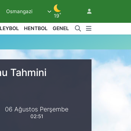
Osmangazi
2
°
19
LEYBOL
HENTBOL
GENEL
mu Tahmini
06 Ağustos Perşembe
02:51