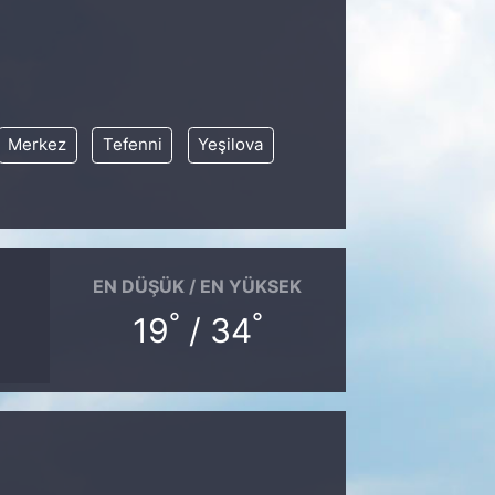
Merkez
Tefenni
Yeşilova
EN DÜŞÜK / EN YÜKSEK
°
°
19
/ 34