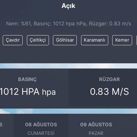
Açık
Nem: %61, Basınç: 1012 hpa hPa, Rüzgar: 0.83 m/s
Çavdır
Çeltikçi
Gölhisar
Karamanlı
Kemer
BASINÇ
RÜZGAR
1012 HPA
0.83 M/S
hpa
S
08 AĞUSTOS
09 AĞUSTOS
CUMARTESI
PAZAR