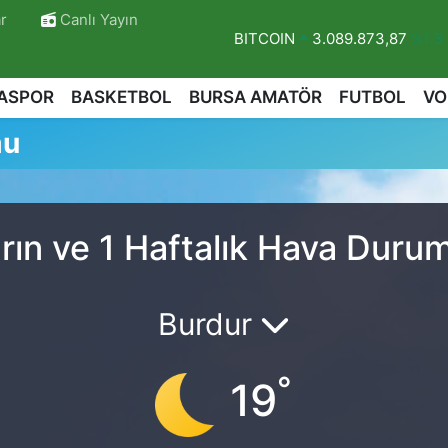
r
Canlı Yayın
BITCOIN
3.089.873,87
%1.3
DOLAR
47,5894
%0.08
ASPOR
BASKETBOL
BURSA AMATÖR
FUTBOL
VO
EURO
55,0398
%-0.02
mu
STERLİN
64,1581
%0.16
GRAM ALTIN
6527.85
%0.54
BİST100
13.703
%11
rın ve 1 Haftalık Hava Duru
r
Burdur
°
19