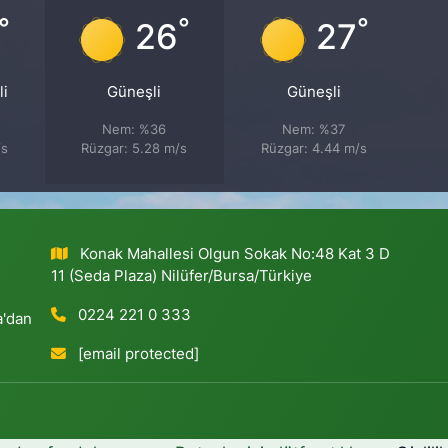
°
°
°
26
27
li
Güneşli
Güneşli
Nem: %36
Nem: %37
/s
Rüzgar: 5.28 m/s
Rüzgar: 4.44 m/s
Konak Mahallesi Olgun Sokak No:48 Kat 3 D
11 (Seda Plaza) Nilüfer/Bursa/Türkiye
0224 221 0 333
a'dan
[email protected]