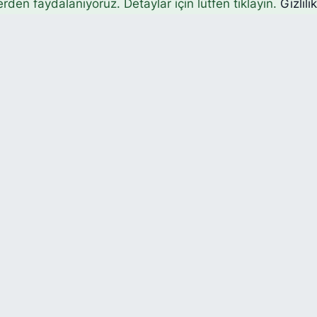
erden faydalanıyoruz. Detaylar için lütfen tıklayın.
Gizlili