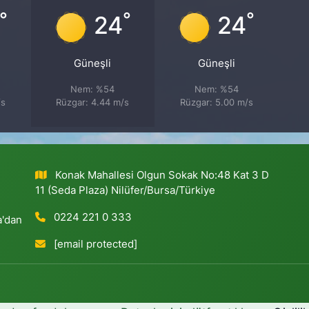
°
°
°
24
24
Güneşli
Güneşli
Nem: %54
Nem: %54
/s
Rüzgar: 4.44 m/s
Rüzgar: 5.00 m/s
Konak Mahallesi Olgun Sokak No:48 Kat 3 D
11 (Seda Plaza) Nilüfer/Bursa/Türkiye
0224 221 0 333
a'dan
[email protected]