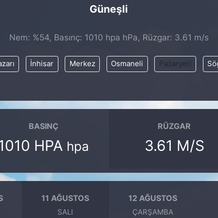
Güneşli
Nem: %54, Basınç: 1010 hpa hPa, Rüzgar: 3.61 m/s
zarı
İnhisar
Merkez
Osmaneli
Pazaryeri
Sö
BASINÇ
RÜZGAR
1010 HPA
3.61 M/S
hpa
S
11 AĞUSTOS
12 AĞUSTOS
SALI
ÇARŞAMBA