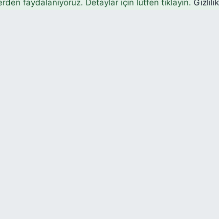
erden faydalanıyoruz. Detaylar için lütfen tıklayın.
Gizlili