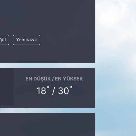
ğüt
Yenipazar
EN DÜŞÜK / EN YÜKSEK
°
°
18
/ 30