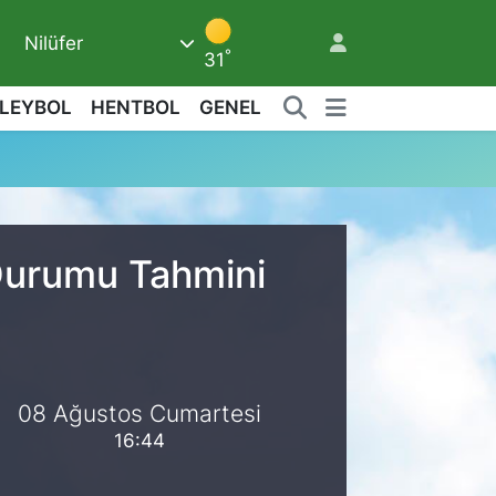
Nilüfer
8
°
31
LEYBOL
HENTBOL
GENEL
 Durumu Tahmini
08 Ağustos Cumartesi
16:44