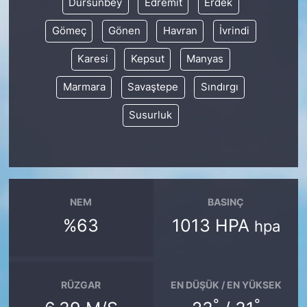
Dursunbey
Edremit
Erdek
Gömeç
Gönen
Havran
İvrindi
Karesi
Kepsut
Manyas
Marmara
Savaştepe
Sındırgı
Susurluk
NEM
BASINÇ
%63
1013 HPA
hpa
RÜZGAR
EN DÜŞÜK / EN YÜKSEK
°
°