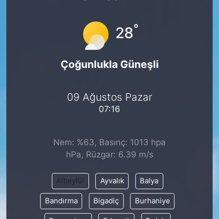
°
28
Çoğunlukla Güneşli
09 Ağustos Pazar
07:16
Nem: %63, Basınç: 1013 hpa
hPa, Rüzgar: 6.39 m/s
Altıeylül
Ayvalık
Balya
Bandırma
Bigadiç
Burhaniye