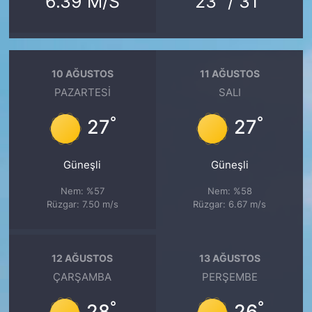
6.39 M/S
23
/ 31
10 AĞUSTOS
11 AĞUSTOS
PAZARTESI
SALI
°
°
27
27
Güneşli
Güneşli
Nem: %57
Nem: %58
Rüzgar: 7.50 m/s
Rüzgar: 6.67 m/s
12 AĞUSTOS
13 AĞUSTOS
ÇARŞAMBA
PERŞEMBE
°
°
28
26