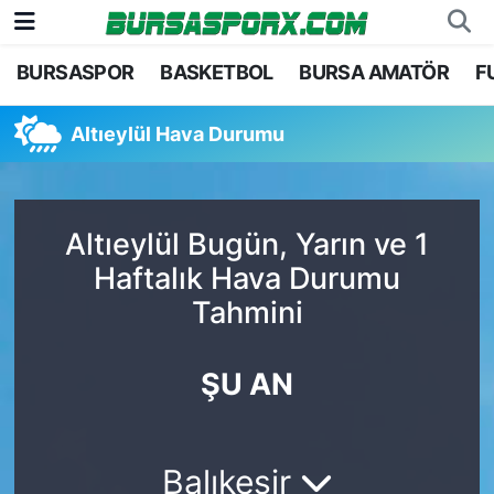
BURSASPOR
BASKETBOL
BURSA AMATÖR
F
Bursaspor
Bursa Nöbetçi Eczaneler
Altıeylül Hava Durumu
Futbol
Bursa Hava Durumu
Basketbol
Bursa Namaz Vakitleri
Altıeylül Bugün, Yarın ve 1
Bursa Amatör
Bursa Trafik Yoğunluk Haritası
Haftalık Hava Durumu
Tahmini
Hentbol
TFF 1.Lig Puan Durumu ve Fikstür
Voleybol
Tüm Manşetler
ŞU AN
Genel
Son Dakika Haberleri
Balıkesir
Haber Arşivi