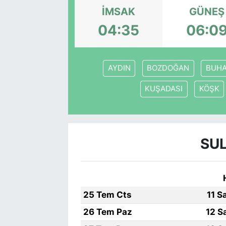
İMSAK
GÜNEŞ
04:35
06:0
AYDIN
BOZDOĞAN
BUH
KUŞADASI
KÖŞK
SUL
25 Tem Cts
11 S
26 Tem Paz
12 S