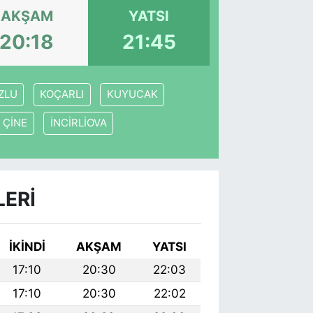
AKŞAM
YATSI
20:18
21:45
ZLU
KOÇARLI
KUYUCAK
ÇİNE
İNCİRLİOVA
LERI
İKINDI
AKŞAM
YATSI
17:10
20:30
22:03
17:10
20:30
22:02