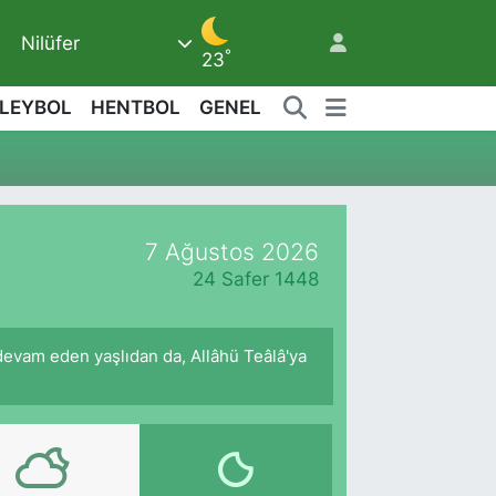
Nilüfer
°
23
LEYBOL
HENTBOL
GENEL
9
7 Ağustos 2026
24 Safer 1448
devam eden yaşlıdan da, Allâhü Teâlâ'ya