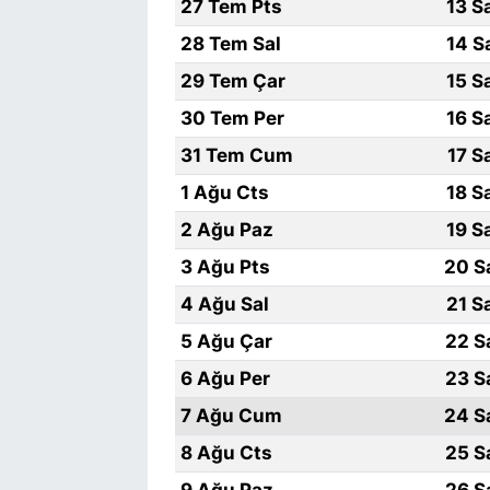
27 Tem Pts
13 S
28 Tem Sal
14 S
29 Tem Çar
15 S
30 Tem Per
16 S
31 Tem Cum
17 S
1 Ağu Cts
18 S
2 Ağu Paz
19 S
3 Ağu Pts
20 S
4 Ağu Sal
21 S
5 Ağu Çar
22 S
6 Ağu Per
23 S
7 Ağu Cum
24 S
8 Ağu Cts
25 S