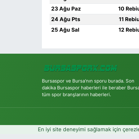
23 Ağu Paz
10 Rebi
24 Ağu Pts
11 Rebi
25 Ağu Sal
12 Rebi
Bursaspor ve Bursa'nın sporu burada. Son
dakika Bursaspor haberleri ile beraber Burs
tüm spor branşlarının haberleri.
En iyi site deneyimi sağlamak için çerezl