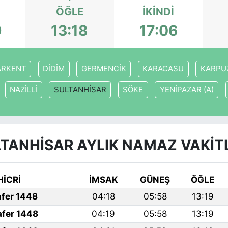
ÖĞLE
İKINDI
9
13:18
17:06
ARKENT
DİDİM
GERMENCİK
KARACASU
KARPU
NAZİLLİ
SULTANHİSAR
SÖKE
YENİPAZAR (A)
TANHİSAR AYLIK NAMAZ VAKIT
HİCRİ
İMSAK
GÜNEŞ
ÖĞLE
afer 1448
04:18
05:58
13:19
afer 1448
04:19
05:58
13:19