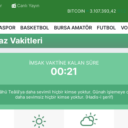
r
Canlı Yayın
BITCOIN
3.107.393,42
%1.2
DOLAR
47,7106
%0.17
ASPOR
BASKETBOL
BURSA AMATÖR
FUTBOL
VO
EURO
55,1652
%0.27
z Vakitleri
STERLİN
64,4046
%0.35
GRAM ALTIN
6648.99
%2.5
İMSAK VAKTINE KALAN SÜRE
BİST100
13.773
%-19
00:20
hü Teâlâ'ya daha sevimli hiçbir kimse yoktur. Günah işlemeye 
daha sevimsiz hiçbir kimse yoktur. (Hadis-i şerif)