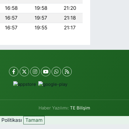
16:58
19:58
21:20
16:57
19:57
21:18
16:57
19:55
21:17
Haber Yazılımı:
TE Bilişim
k Politikası
Tamam