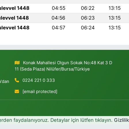
ulevvel 1448
04:55
06:22
13:15
ulevvel 1448
04:56
06:23
13:15
ulevvel 1448
04:57
06:24
13:15
Konak Mahallesi Olgun Sokak No:48 Kat 3 D
11 (Seda Plaza) Nilüfer/Bursa/Türkiye
0224 221 0 333
a'dan
[email protected]
erden faydalanıyoruz. Detaylar için lütfen tıklayın.
Gizlili