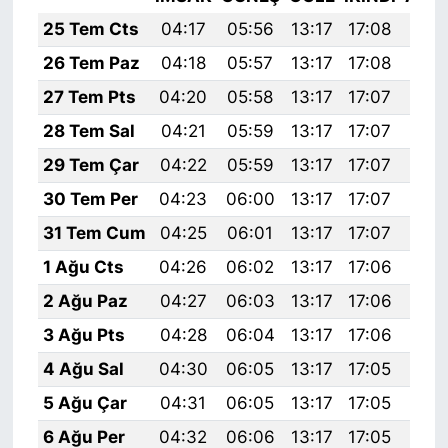
25 Tem Cts
04:17
05:56
13:17
17:08
20:
26 Tem Paz
04:18
05:57
13:17
17:08
20:
27 Tem Pts
04:20
05:58
13:17
17:07
20:
28 Tem Sal
04:21
05:59
13:17
17:07
20:
29 Tem Çar
04:22
05:59
13:17
17:07
20:
30 Tem Per
04:23
06:00
13:17
17:07
20:
31 Tem Cum
04:25
06:01
13:17
17:07
20:
1 Ağu Cts
04:26
06:02
13:17
17:06
20:
2 Ağu Paz
04:27
06:03
13:17
17:06
20:
3 Ağu Pts
04:28
06:04
13:17
17:06
20:
4 Ağu Sal
04:30
06:05
13:17
17:05
20:
5 Ağu Çar
04:31
06:05
13:17
17:05
20:
6 Ağu Per
04:32
06:06
13:17
17:05
20: