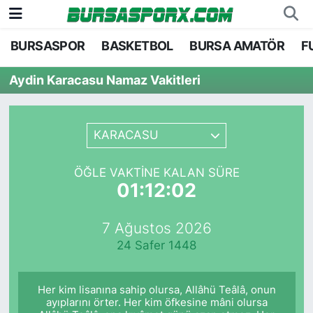
BURSASPOR
BASKETBOL
BURSA AMATÖR
F
Bursaspor
Bursa Nöbetçi Eczaneler
Aydin Karacasu Namaz Vakitleri
Futbol
Bursa Hava Durumu
Basketbol
Bursa Namaz Vakitleri
KARACASU
Bursa Amatör
Bursa Trafik Yoğunluk Haritası
ÖĞLE VAKTINE KALAN SÜRE
01:12:02
Hentbol
TFF 2.Lig Kırmızı Grup Puan Durumu ve Fikstü
7 Ağustos 2026
Voleybol
Tüm Manşetler
24 Safer 1448
Genel
Son Dakika Haberleri
Her kim lisanına sahip olursa, Allâhü Teâlâ, onun
Haber Arşivi
ayıplarını örter. Her kim öfkesine mâni olursa