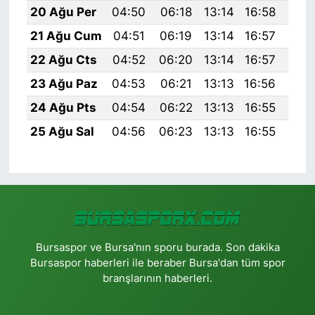
20 Ağu Per
04:50
06:18
13:14
16:58
20:
21 Ağu Cum
04:51
06:19
13:14
16:57
19:
22 Ağu Cts
04:52
06:20
13:14
16:57
19:
23 Ağu Paz
04:53
06:21
13:13
16:56
19:
24 Ağu Pts
04:54
06:22
13:13
16:55
19:
25 Ağu Sal
04:56
06:23
13:13
16:55
19:
Bursaspor ve Bursa'nın sporu burada. Son dakika
Bursaspor haberleri ile beraber Bursa'dan tüm spor
branşlarının haberleri.