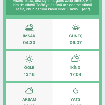
Allâhü Teâlâ, ona kıyâmet günü azap etmez. Her
kim de Allâhü Teâlâ'ya özrünü arz ederse Allâhü
Teâlâ, onun özrünü kabul eder. (Hadis-i şerif)
İMSAK
GÜNEŞ
04:33
06:07
ÖĞLE
İKINDI
13:16
17:04
AKŞAM
YATSI