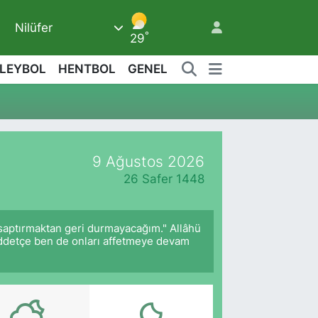
Nilüfer
5
°
29
LEYBOL
HENTBOL
GENEL
9 Ağustos 2026
26 Safer 1448
 saptırmaktan geri durmayacağım." Allâhü
müddetçe ben de onları affetmeye devam