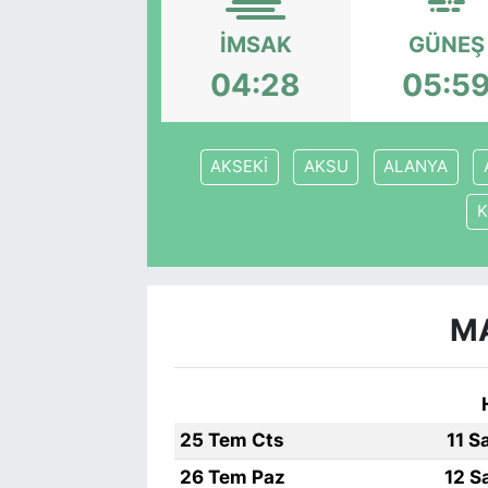
İMSAK
GÜNEŞ
04:28
05:5
AKSEKİ
AKSU
ALANYA
K
MA
25 Tem Cts
11 S
26 Tem Paz
12 S