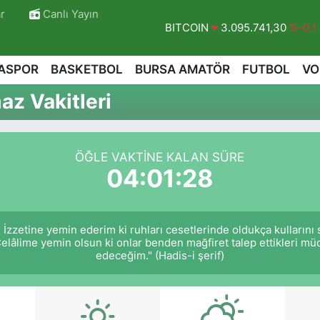
r
Canlı Yayın
BITCOIN
3.095.741,30
%-0.1
DOLAR
47,7436
%0.18
ASPOR
BASKETBOL
BURSA AMATÖR
FUTBOL
VO
EURO
55,2510
%0.32
z Vakitleri
STERLİN
64,4811
%0.38
GRAM ALTIN
6660.55
%0
ÖĞLE VAKTINE KALAN SÜRE
BİST100
13.779
%-14
04:01:27
 İzzetine yemin ederim ki ruhları cesetlerinde oldukça kullarını
Celâlime yemin olsun ki onlar benden mağfiret talep ettikleri 
edeceğim." (Hadis-i şerif)