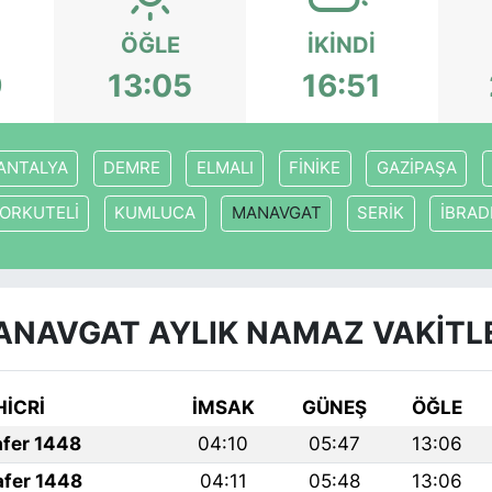
ÖĞLE
İKINDI
9
13:05
16:51
ANTALYA
DEMRE
ELMALI
FİNİKE
GAZİPAŞA
ORKUTELİ
KUMLUCA
MANAVGAT
SERİK
İBRAD
NAVGAT AYLIK NAMAZ VAKITL
HİCRİ
İMSAK
GÜNEŞ
ÖĞLE
afer 1448
04:10
05:47
13:06
afer 1448
04:11
05:48
13:06