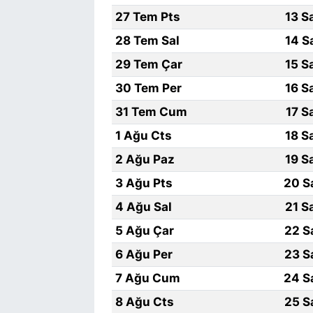
27 Tem Pts
13 S
28 Tem Sal
14 S
29 Tem Çar
15 S
30 Tem Per
16 S
31 Tem Cum
17 S
1 Ağu Cts
18 S
2 Ağu Paz
19 S
3 Ağu Pts
20 S
4 Ağu Sal
21 S
5 Ağu Çar
22 S
6 Ağu Per
23 S
7 Ağu Cum
24 S
8 Ağu Cts
25 S