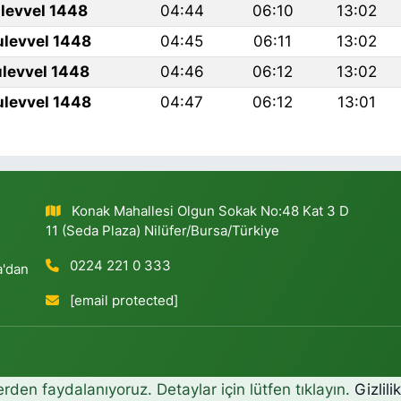
levvel 1448
04:44
06:10
13:02
ulevvel 1448
04:45
06:11
13:02
ulevvel 1448
04:46
06:12
13:02
ulevvel 1448
04:47
06:12
13:01
Konak Mahallesi Olgun Sokak No:48 Kat 3 D
11 (Seda Plaza) Nilüfer/Bursa/Türkiye
0224 221 0 333
a'dan
[email protected]
erden faydalanıyoruz. Detaylar için lütfen tıklayın.
Gizlili