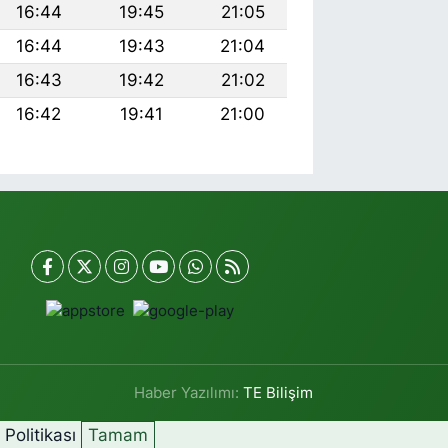
16:44
19:45
21:05
16:44
19:43
21:04
16:43
19:42
21:02
16:42
19:41
21:00
Haber Yazılımı:
TE Bilişim
k Politikası
Tamam