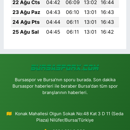
22 Ağu Cts
04:42
06:09
13:02
16:44
19:
23 Ağu Paz
04:43
06:10
13:01
16:43
19:
24 Ağu Pts
04:44
06:11
13:01
16:43
19:
25 Ağu Sal
04:45
06:11
13:01
16:42
19:
Bursaspor ve Bursa'nın sporu burada. Son dakika
Bursaspor haberleri ile beraber Bursa'dan tüm spor
branşlarının haberleri.
Konak Mahallesi Olgun Sokak No:48 Kat 3 D 11 (Seda
Plaza) Nilüfer/Bursa/Türkiye