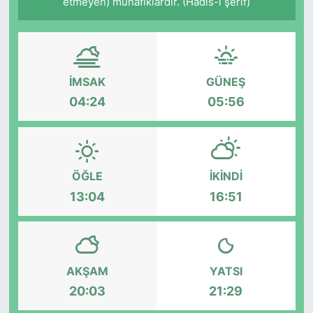
etmeyen) münafıklardır. (Hadis-i şerif)
İMSAK
GÜNEŞ
04:24
05:56
ÖĞLE
İKINDI
13:04
16:51
AKŞAM
YATSI
20:03
21:29