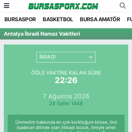
BURSASPOR
BASKETBOL
BURSA AMATÖR
F
Bursaspor
Bursa Nöbetçi Eczaneler
Antalya İbradi Namaz Vakitleri
Futbol
Bursa Hava Durumu
Basketbol
Bursa Namaz Vakitleri
İBRADI
Bursa Amatör
Bursa Trafik Yoğunluk Haritası
ÖĞLE VAKTINE KALAN SÜRE
22:26
Hentbol
TFF 2.Lig Kırmızı Grup Puan Durumu ve Fikstü
7 Ağustos 2026
Voleybol
Tüm Manşetler
24 Safer 1448
Genel
Son Dakika Haberleri
Ümmetim hakkında en çok korktuğum kimse, ilmi
Haber Arşivi
(sadece) dilinde olan (itikadı bozuk, ilmiyle amel