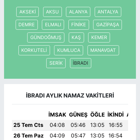
AKSEKİ
AKSU
ALANYA
ANTALYA
DEMRE
ELMALI
FİNİKE
GAZİPAŞA
GÜNDOĞMUŞ
KAŞ
KEMER
KORKUTELİ
KUMLUCA
MANAVGAT
SERİK
İBRADI
İBRADI AYLIK NAMAZ VAKITLERI
İMSAK
GÜNEŞ
ÖĞLE
İKINDI
AKŞ
25 Tem Cts
04:08
05:46
13:05
16:55
20:
26 Tem Paz
04:09
05:47
13:05
16:54
20: