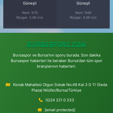
Güneşli
Güneşli
Nem: %70
Nem: %69
Rüzgar: 3.06 m/s
Rüzgar: 3.06 m/s
Bursaspor ve Bursa'nın sporu burada. Son dakika
Bursaspor haberleri ile beraber Bursa'dan tüm spor
branşlarının haberleri.
Konak Mahallesi Olgun Sokak No:48 Kat 3 D 11 (Seda
Plaza) Nilüfer/Bursa/Türkiye
0224 221 0 333
[email protected]