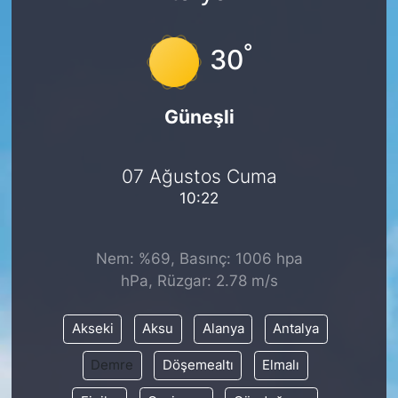
°
30
Güneşli
07 Ağustos Cuma
10:22
Nem: %69, Basınç: 1006 hpa
hPa, Rüzgar: 2.78 m/s
Akseki
Aksu
Alanya
Antalya
Demre
Döşemealtı
Elmalı