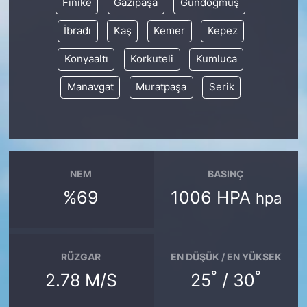
Finike
Gazipaşa
Gündoğmuş
İbradı
Kaş
Kemer
Kepez
Konyaaltı
Korkuteli
Kumluca
Manavgat
Muratpaşa
Serik
NEM
BASINÇ
%69
1006 HPA
hpa
RÜZGAR
EN DÜŞÜK / EN YÜKSEK
°
°
2.78 M/S
25
/ 30