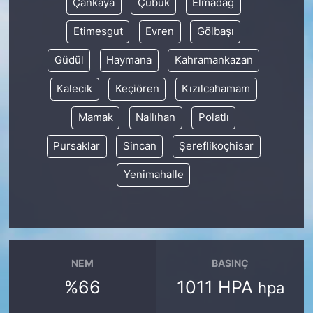
Çankaya
Çubuk
Elmadağ
Etimesgut
Evren
Gölbaşı
Güdül
Haymana
Kahramankazan
Kalecik
Keçiören
Kızılcahamam
Mamak
Nallıhan
Polatlı
Pursaklar
Sincan
Şereflikoçhisar
Yenimahalle
NEM
BASINÇ
%66
1011 HPA
hpa