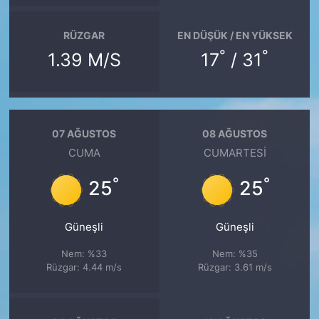
RÜZGAR
EN DÜŞÜK / EN YÜKSEK
°
°
1.39 M/S
17
/ 31
07 AĞUSTOS
08 AĞUSTOS
CUMA
CUMARTESI
°
°
25
25
Güneşli
Güneşli
Nem: %33
Nem: %35
Rüzgar: 4.44 m/s
Rüzgar: 3.61 m/s