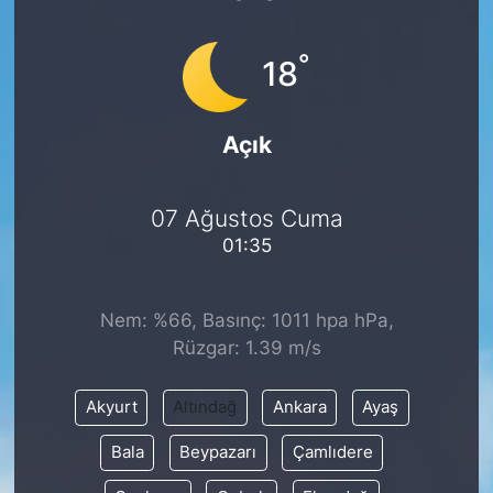
°
18
Açık
07 Ağustos Cuma
01:35
Nem: %66, Basınç: 1011 hpa hPa,
Rüzgar: 1.39 m/s
Akyurt
Altındağ
Ankara
Ayaş
Bala
Beypazarı
Çamlıdere