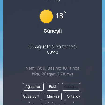
°
18
Güneşli
10 Ağustos Pazartesi
03:43
Nem: %69, Basınç: 1014 hpa
hPa, Rüzgar: 2.78 m/s
Ağaçören
Eskil
Gülağaç
Güzelyurt
Merkez
Ortaköy