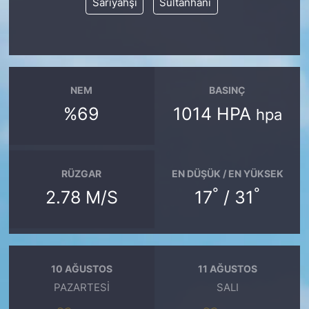
Sarıyahşi
Sultanhanı
NEM
BASINÇ
%69
1014 HPA
hpa
RÜZGAR
EN DÜŞÜK / EN YÜKSEK
°
°
2.78 M/S
17
/ 31
10 AĞUSTOS
11 AĞUSTOS
PAZARTESI
SALI