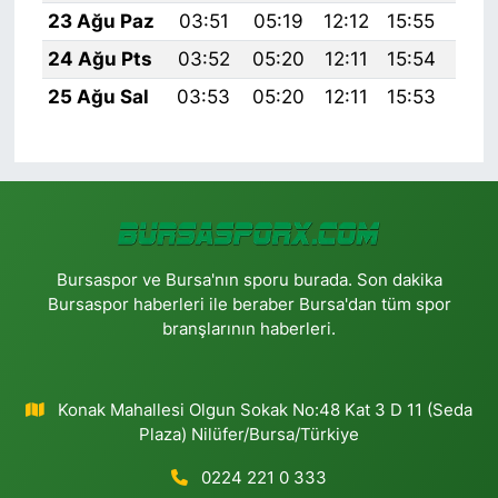
23 Ağu Paz
03:51
05:19
12:12
15:55
18:
24 Ağu Pts
03:52
05:20
12:11
15:54
18:
25 Ağu Sal
03:53
05:20
12:11
15:53
18:
Bursaspor ve Bursa'nın sporu burada. Son dakika
Bursaspor haberleri ile beraber Bursa'dan tüm spor
branşlarının haberleri.
Konak Mahallesi Olgun Sokak No:48 Kat 3 D 11 (Seda
Plaza) Nilüfer/Bursa/Türkiye
0224 221 0 333