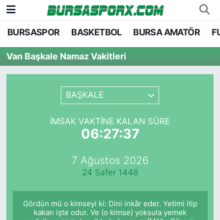
BURSASPOR
BASKETBOL
BURSA AMATÖR
F
Bursaspor
Bursa Nöbetçi Eczaneler
Van Başkale Namaz Vakitleri
Futbol
Bursa Hava Durumu
Basketbol
Bursa Namaz Vakitleri
BAŞKALE
Bursa Amatör
Bursa Trafik Yoğunluk Haritası
İMSAK VAKTINE KALAN SÜRE
06:27:37
Hentbol
TFF 2.Lig Kırmızı Grup Puan Durumu ve Fikstü
7 Ağustos 2026
Voleybol
Tüm Manşetler
24 Safer 1448
Genel
Son Dakika Haberleri
Gördün mü o kimseyi ki: Dini inkâr eder. Yetimi itip
Haber Arşivi
kakan işte odur. Ve (o kimse) yoksula yemek