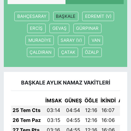
BAHÇESARAY
BAŞKALE
EDREMİT (V)
ERCİŞ
GEVAŞ
GÜRPINAR
MURADİYE
SARAY (V)
VAN
ÇALDIRAN
ÇATAK
ÖZALP
BAŞKALE AYLIK NAMAZ VAKITLERI
İMSAK
GÜNEŞ
ÖĞLE
İKINDI
AKŞ
25 Tem Cts
03:14
04:54
12:16
16:07
19:
26 Tem Paz
03:15
04:55
12:16
16:06
19:
27 Tem Pts
03:16
04:55
12:16
16:06
19: