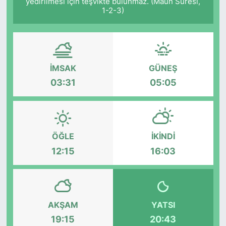
yedirilmesi için teşvikte bulunmaz. (Mâûn Sûresi,
1-2-3)
İMSAK
GÜNEŞ
03:31
05:05
ÖĞLE
İKINDI
12:15
16:03
AKŞAM
YATSI
19:15
20:43