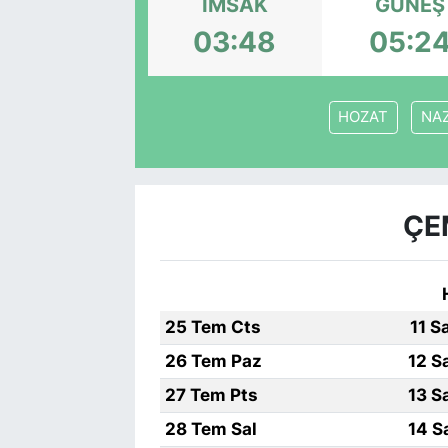
İMSAK
GÜNEŞ
03:48
05:2
HOZAT
NAZ
ÇE
25 Tem Cts
11 S
26 Tem Paz
12 S
27 Tem Pts
13 S
28 Tem Sal
14 S