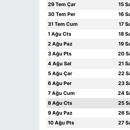
29 Tem Çar
15 S
30 Tem Per
16 S
31 Tem Cum
17 S
1 Ağu Cts
18 S
2 Ağu Paz
19 S
3 Ağu Pts
20 S
4 Ağu Sal
21 S
5 Ağu Çar
22 S
6 Ağu Per
23 S
7 Ağu Cum
24 S
8 Ağu Cts
25 S
9 Ağu Paz
26 S
10 Ağu Pts
27 S