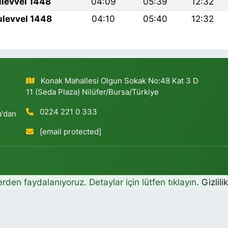
ulevvel 1448
04:09
05:39
12:32
ulevvel 1448
04:10
05:40
12:32
Konak Mahallesi Olgun Sokak No:48 Kat 3 D
11 (Seda Plaza) Nilüfer/Bursa/Türkiye
0224 221 0 333
a'dan
[email protected]
erden faydalanıyoruz. Detaylar için lütfen tıklayın.
Gizlili