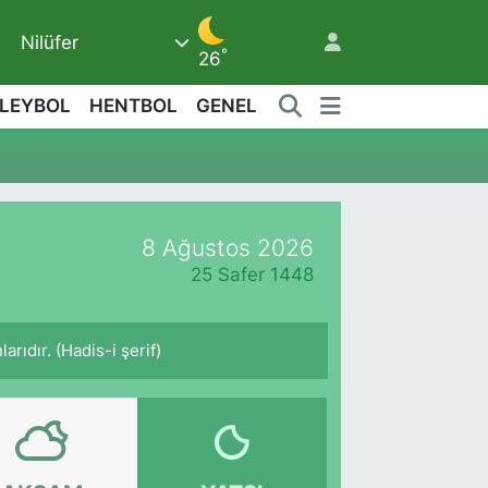
Nilüfer
5
°
26
LEYBOL
HENTBOL
GENEL
8 Ağustos 2026
25 Safer 1448
arıdır. (Hadis-i şerif)