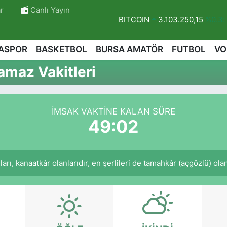
r
Canlı Yayın
BITCOIN
3.103.250,15
%0.3
DOLAR
47,7436
%0.18
ASPOR
BASKETBOL
BURSA AMATÖR
FUTBOL
VO
EURO
55,2510
%0.32
maz Vakitleri
STERLİN
64,4811
%0.38
GRAM ALTIN
6660.55
%0.03
BİST100
13.779
%-14
İMSAK VAKTINE KALAN SÜRE
49:01
arı, kanaatkâr olanlarıdır, en şerlileri de tamahkâr (açgözlü) olanl