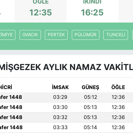
ÖĞLE
İKINDI
4
12:35
16:25
İMİYE
OVACIK
PERTEK
PÜLÜMÜR
TUNCELİ
MİŞGEZEK AYLIK NAMAZ VAKITL
HİCRİ
İMSAK
GÜNEŞ
ÖĞLE
afer 1448
03:29
05:12
12:36
afer 1448
03:30
05:13
12:36
afer 1448
03:32
05:13
12:36
afer 1448
03:33
05:14
12:36