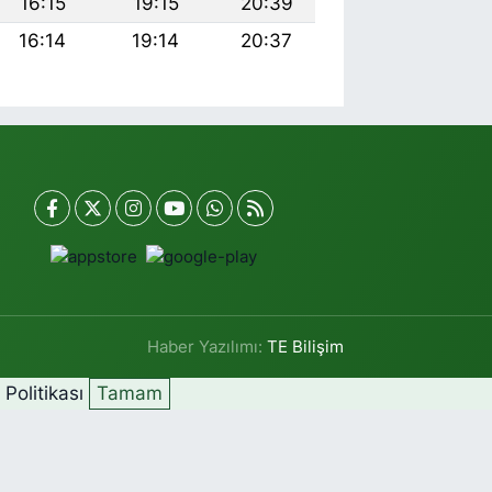
16:15
19:15
20:39
16:14
19:14
20:37
Haber Yazılımı:
TE Bilişim
k Politikası
Tamam