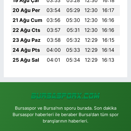
19 Ağu Çar
03:53
05:28
12:30
16:18
19:
20 Ağu Per
03:54
05:29
12:30
16:17
19:
21 Ağu Cum
03:56
05:30
12:30
16:16
19:
22 Ağu Cts
03:57
05:31
12:30
16:16
19:
23 Ağu Paz
03:58
05:32
12:29
16:15
19:
24 Ağu Pts
04:00
05:33
12:29
16:14
19:
25 Ağu Sal
04:01
05:34
12:29
16:13
19:
Bursaspor ve Bursa'nın sporu burada. Son dakika
Bursaspor haberleri ile beraber Bursa'dan tüm spor
branşlarının haberleri.