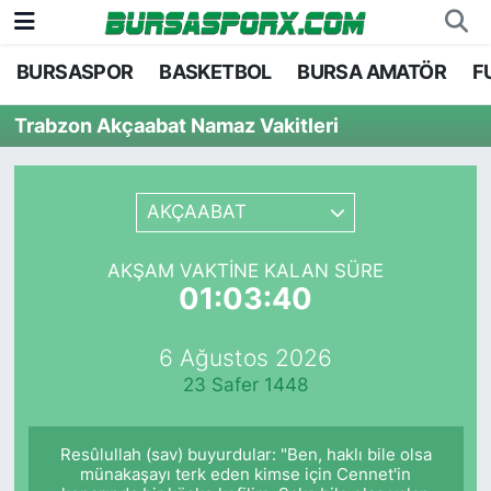
BURSASPOR
BASKETBOL
BURSA AMATÖR
F
Bursaspor
Bursa Nöbetçi Eczaneler
Trabzon Akçaabat Namaz Vakitleri
Futbol
Bursa Hava Durumu
Basketbol
Bursa Namaz Vakitleri
AKÇAABAT
Bursa Amatör
Bursa Trafik Yoğunluk Haritası
AKŞAM VAKTINE KALAN SÜRE
01:03:40
Hentbol
TFF 2.Lig Kırmızı Grup Puan Durumu ve Fikstü
6 Ağustos 2026
Voleybol
Tüm Manşetler
23 Safer 1448
Genel
Son Dakika Haberleri
Resûlullah (sav) buyurdular: "Ben, haklı bile olsa
Haber Arşivi
münakaşayı terk eden kimse için Cennet'in