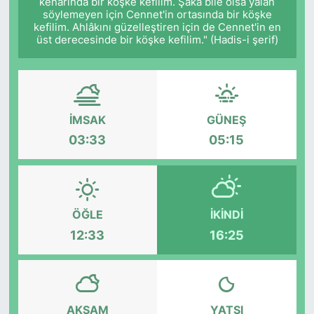
kenarında bir köşke kefilim. Şaka bile olsa yalan
söylemeyen için Cennet'in ortasında bir köşke
kefilim. Ahlâkını güzelleştiren için de Cennet'in en
üst derecesinde bir köşke kefilim." (Hadis-i şerif)
İMSAK
GÜNEŞ
03:33
05:15
ÖĞLE
İKINDI
12:33
16:25
AKŞAM
YATSI