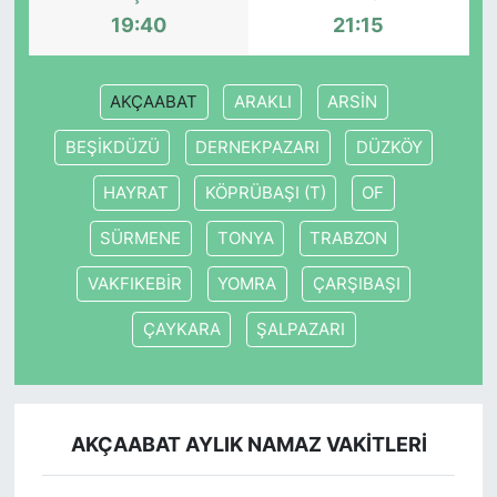
19:40
21:15
AKÇAABAT
ARAKLI
ARSİN
BEŞİKDÜZÜ
DERNEKPAZARI
DÜZKÖY
HAYRAT
KÖPRÜBAŞI (T)
OF
SÜRMENE
TONYA
TRABZON
VAKFIKEBİR
YOMRA
ÇARŞIBAŞI
ÇAYKARA
ŞALPAZARI
AKÇAABAT AYLIK NAMAZ VAKITLERI