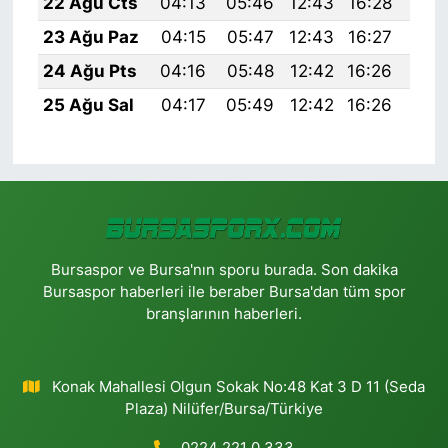
22 Ağu Cts
04:13
05:46
12:43
16:28
19:
23 Ağu Paz
04:15
05:47
12:43
16:27
19:
24 Ağu Pts
04:16
05:48
12:42
16:26
19:
25 Ağu Sal
04:17
05:49
12:42
16:26
19:
Bursaspor ve Bursa'nın sporu burada. Son dakika
Bursaspor haberleri ile beraber Bursa'dan tüm spor
branşlarının haberleri.
Konak Mahallesi Olgun Sokak No:48 Kat 3 D 11 (Seda
Plaza) Nilüfer/Bursa/Türkiye
0224 221 0 333