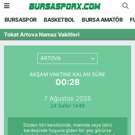
BURSASPOR
BASKETBOL
BURSA AMATÖR
F
Bursaspor
Bursa Nöbetçi Eczaneler
Tokat Artova Namaz Vakitleri
Futbol
Bursa Hava Durumu
Basketbol
Bursa Namaz Vakitleri
ARTOVA
Bursa Amatör
Bursa Trafik Yoğunluk Haritası
AKŞAM VAKTINE KALAN SÜRE
00:28
Hentbol
TFF 1.Lig Puan Durumu ve Fikstür
7 Ağustos 2026
Voleybol
Tüm Manşetler
24 Safer 1448
Genel
Son Dakika Haberleri
Sizden biri kendisinde, malında veya (din)
Haber Arşivi
kardeşinde hoşuna giden bir şey görürse