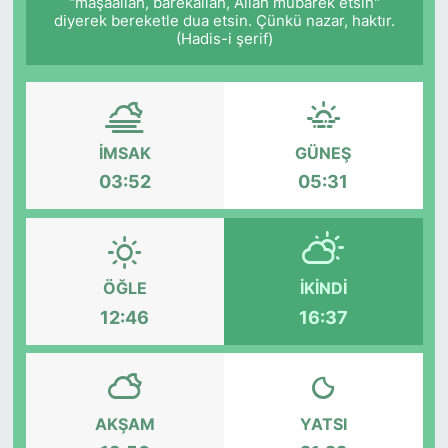
"mâşâallah, bârekallâh, Allah mübarek etsin"
diyerek bereketle dua etsin. Çünkü nazar, haktır.
(Hadis-i şerif)
İMSAK
GÜNEŞ
03:52
05:31
ÖĞLE
İKINDI
12:46
16:37
AKŞAM
YATSI