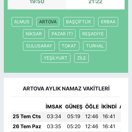
19:50
21:22
ALMUS
ARTOVA
BAŞÇİFTLİK
ERBAA
NİKSAR
PAZAR (T)
REŞADİYE
SULUSARAY
TOKAT
TURHAL
YEŞİLYURT
ZİLE
ARTOVA AYLIK NAMAZ VAKITLERI
İMSAK
GÜNEŞ
ÖĞLE
İKINDI
AKŞ
25 Tem Cts
03:34
05:19
12:46
16:41
20:
26 Tem Paz
03:35
05:20
12:46
16:41
20: