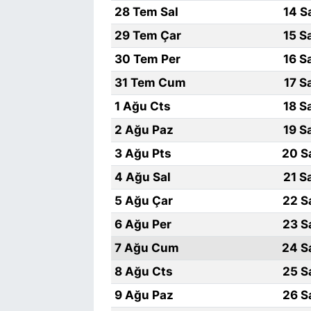
28 Tem Sal
14 S
29 Tem Çar
15 S
30 Tem Per
16 S
31 Tem Cum
17 S
1 Ağu Cts
18 S
2 Ağu Paz
19 S
3 Ağu Pts
20 S
4 Ağu Sal
21 S
5 Ağu Çar
22 S
6 Ağu Per
23 S
7 Ağu Cum
24 S
8 Ağu Cts
25 S
9 Ağu Paz
26 S