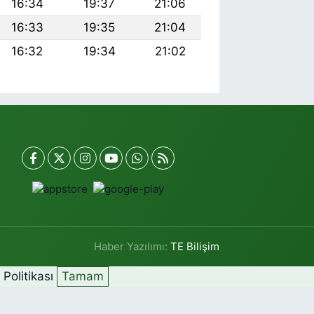
16:34
19:37
21:06
16:33
19:35
21:04
16:32
19:34
21:02
Haber Yazılımı:
TE Bilişim
k Politikası
Tamam