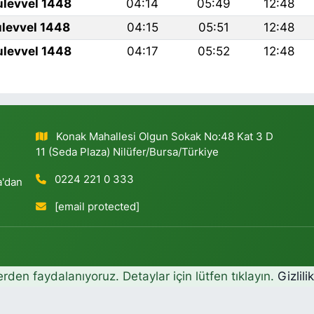
ulevvel 1448
04:14
05:49
12:48
ulevvel 1448
04:15
05:51
12:48
ulevvel 1448
04:17
05:52
12:48
Konak Mahallesi Olgun Sokak No:48 Kat 3 D
11 (Seda Plaza) Nilüfer/Bursa/Türkiye
0224 221 0 333
a'dan
[email protected]
erden faydalanıyoruz. Detaylar için lütfen tıklayın.
Gizlili