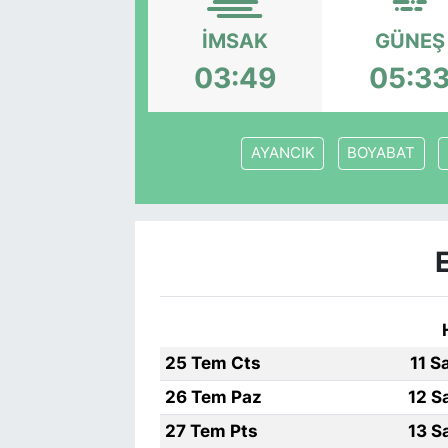
İMSAK
GÜNEŞ
03:49
05:3
AYANCIK
BOYABAT
25 Tem Cts
11 S
26 Tem Paz
12 S
27 Tem Pts
13 S