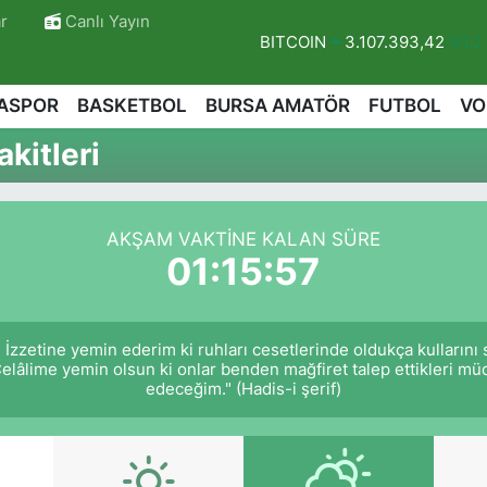
r
Canlı Yayın
BITCOIN
3.107.393,42
%1.2
DOLAR
47,7106
%0.17
ASPOR
BASKETBOL
BURSA AMATÖR
FUTBOL
VO
EURO
55,1652
%0.27
kitleri
STERLİN
64,4046
%0.35
GRAM ALTIN
6618.49
%2.12
BİST100
13.773
%-19
AKŞAM VAKTINE KALAN SÜRE
01:15:56
 İzzetine yemin ederim ki ruhları cesetlerinde oldukça kullarını
Celâlime yemin olsun ki onlar benden mağfiret talep ettikleri 
edeceğim." (Hadis-i şerif)