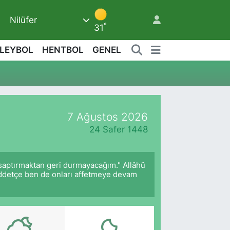
Nilüfer
°
31
LEYBOL
HENTBOL
GENEL
7 Ağustos 2026
24 Safer 1448
 saptırmaktan geri durmayacağım." Allâhü
müddetçe ben de onları affetmeye devam