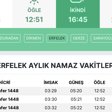
ÖĞLE
İKINDI
3
12:51
16:45
DURAĞAN
DİKMEN
ERFELEK
GERZE
SARAYDÜ
ERFELEK AYLIK NAMAZ VAKITLER
HİCRİ
İMSAK
GÜNEŞ
ÖĞLE
afer 1448
03:29
05:20
12:52
afer 1448
03:30
05:21
12:52
afer 1448
03:32
05:22
12:52