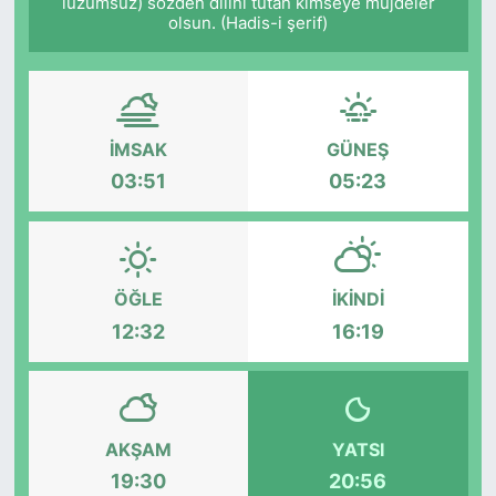
lüzumsuz) sözden dilini tutan kimseye müjdeler
olsun. (Hadis-i şerif)
İMSAK
GÜNEŞ
03:51
05:23
ÖĞLE
İKINDI
12:32
16:19
AKŞAM
YATSI
19:30
20:56