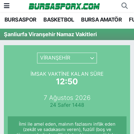
BURSASPOR
BASKETBOL
BURSA AMATÖR
F
Bursaspor
Bursa Nöbetçi Eczaneler
Şanliurfa Viranşehir Namaz Vakitleri
Futbol
Bursa Hava Durumu
Basketbol
Bursa Namaz Vakitleri
VİRANŞEHİR
Bursa Amatör
Bursa Trafik Yoğunluk Haritası
İMSAK VAKTINE KALAN SÜRE
12:50
Hentbol
TFF 1.Lig Puan Durumu ve Fikstür
7 Ağustos 2026
Voleybol
Tüm Manşetler
24 Safer 1448
Genel
Son Dakika Haberleri
İlmi ile amel eden, malının fazlasını infâk eden
Haber Arşivi
(zekât ve sadakasını veren), fuzûlî (boş ve