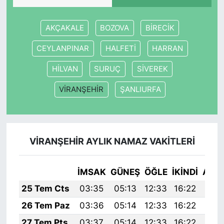
AKÇAKALE
BOZOVA
BİRECİK
CEYLANPINAR
HALFETİ
HARRAN
HİLVAN
SURUÇ
SİVEREK
VİRANŞEHİR
ŞANLIURFA
VİRANŞEHİR AYLIK NAMAZ VAKITLERI
İMSAK
GÜNEŞ
ÖĞLE
İKINDI
AKŞ
25 Tem Cts
03:35
05:13
12:33
16:22
19:
26 Tem Paz
03:36
05:14
12:33
16:22
19:
27 Tem Pts
03:37
05:14
12:33
16:22
19: