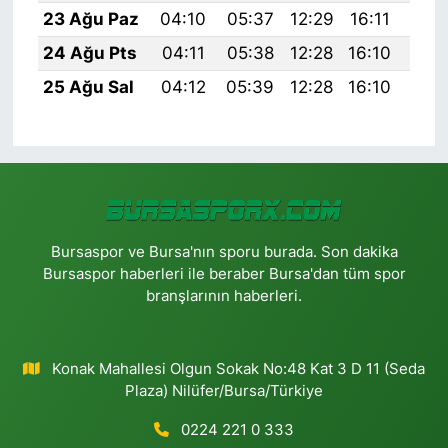
23 Ağu Paz
04:10
05:37
12:29
16:11
19:
24 Ağu Pts
04:11
05:38
12:28
16:10
19:
25 Ağu Sal
04:12
05:39
12:28
16:10
19:
Bursaspor ve Bursa'nın sporu burada. Son dakika
Bursaspor haberleri ile beraber Bursa'dan tüm spor
branşlarının haberleri.
Konak Mahallesi Olgun Sokak No:48 Kat 3 D 11 (Seda
Plaza) Nilüfer/Bursa/Türkiye
0224 221 0 333