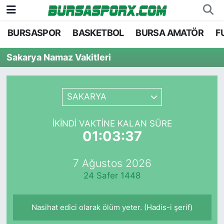
BURSASPOR
BASKETBOL
BURSA AMATÖR
F
Bursaspor
Bursa Nöbetçi Eczaneler
Sakarya Namaz Vakitleri
Futbol
Bursa Hava Durumu
Basketbol
Bursa Namaz Vakitleri
SAKARYA
Bursa Amatör
Bursa Trafik Yoğunluk Haritası
İKINDI VAKTINE KALAN SÜRE
01:03:37
Hentbol
TFF 1.Lig Puan Durumu ve Fikstür
7 Ağustos 2026
Voleybol
Tüm Manşetler
24 Safer 1448
Genel
Son Dakika Haberleri
Nasihat edici olarak ölüm yeter. (Hadis-i şerif)
Haber Arşivi