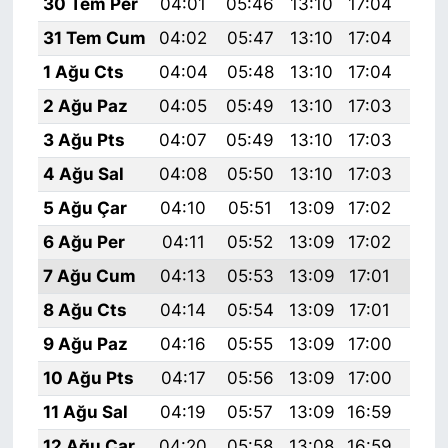
30 Tem Per
04:01
05:46
13:10
17:04
20:
31 Tem Cum
04:02
05:47
13:10
17:04
20:
1 Ağu Cts
04:04
05:48
13:10
17:04
20:
2 Ağu Paz
04:05
05:49
13:10
17:03
20:
3 Ağu Pts
04:07
05:49
13:10
17:03
20:
4 Ağu Sal
04:08
05:50
13:10
17:03
20:
5 Ağu Çar
04:10
05:51
13:09
17:02
20:
6 Ağu Per
04:11
05:52
13:09
17:02
20:
7 Ağu Cum
04:13
05:53
13:09
17:01
20:
8 Ağu Cts
04:14
05:54
13:09
17:01
20:
9 Ağu Paz
04:16
05:55
13:09
17:00
20:
10 Ağu Pts
04:17
05:56
13:09
17:00
20:
11 Ağu Sal
04:19
05:57
13:09
16:59
20:
12 Ağu Çar
04:20
05:58
13:08
16:59
20: