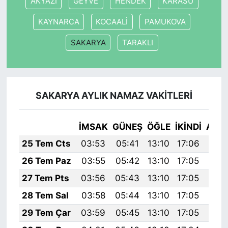
AKYAZI
GEYVE
HENDEK
KARASU
KAYNARCA
KOCAALİ
PAMUKOVA
SAKARYA
TARAKLI
SAKARYA AYLIK NAMAZ VAKITLERI
İMSAK
GÜNEŞ
ÖĞLE
İKINDI
AKŞ
25 Tem Cts
03:53
05:41
13:10
17:06
20:
26 Tem Paz
03:55
05:42
13:10
17:05
20:
27 Tem Pts
03:56
05:43
13:10
17:05
20:
28 Tem Sal
03:58
05:44
13:10
17:05
20:
29 Tem Çar
03:59
05:45
13:10
17:05
20: