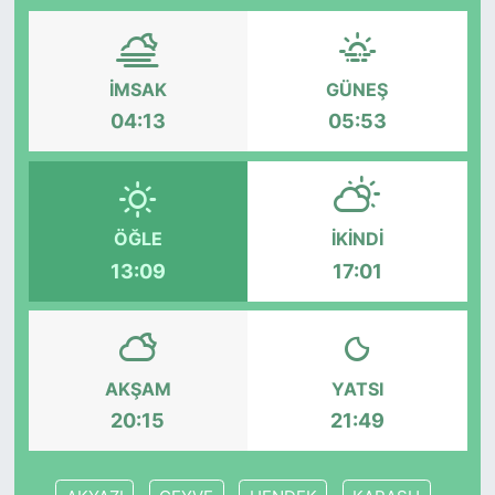
İMSAK
GÜNEŞ
04:13
05:53
ÖĞLE
İKINDI
13:09
17:01
AKŞAM
YATSI
20:15
21:49