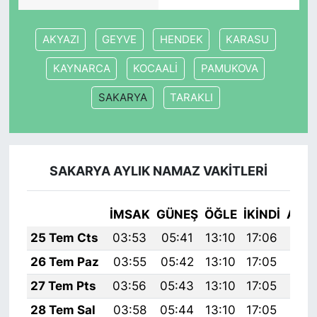
AKYAZI
GEYVE
HENDEK
KARASU
KAYNARCA
KOCAALİ
PAMUKOVA
SAKARYA
TARAKLI
SAKARYA AYLIK NAMAZ VAKITLERI
İMSAK
GÜNEŞ
ÖĞLE
İKINDI
AKŞ
25 Tem Cts
03:53
05:41
13:10
17:06
20:
26 Tem Paz
03:55
05:42
13:10
17:05
20:
27 Tem Pts
03:56
05:43
13:10
17:05
20:
28 Tem Sal
03:58
05:44
13:10
17:05
20: