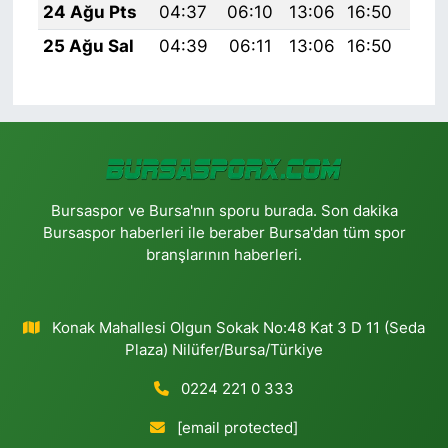
24 Ağu Pts
04:37
06:10
13:06
16:50
19:
25 Ağu Sal
04:39
06:11
13:06
16:50
19:
Bursaspor ve Bursa'nın sporu burada. Son dakika
Bursaspor haberleri ile beraber Bursa'dan tüm spor
branşlarının haberleri.
Konak Mahallesi Olgun Sokak No:48 Kat 3 D 11 (Seda
Plaza) Nilüfer/Bursa/Türkiye
0224 221 0 333
[email protected]