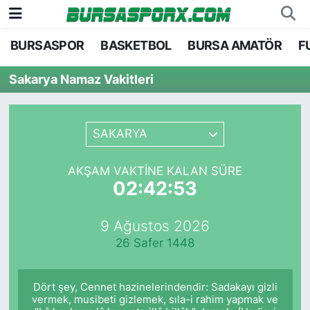
BURSASPOR
BASKETBOL
BURSA AMATÖR
F
Bursaspor
Bursa Nöbetçi Eczaneler
Sakarya Namaz Vakitleri
Futbol
Bursa Hava Durumu
Basketbol
Bursa Namaz Vakitleri
SAKARYA
Bursa Amatör
Bursa Trafik Yoğunluk Haritası
AKŞAM VAKTINE KALAN SÜRE
02:42:53
Hentbol
TFF 1.Lig Puan Durumu ve Fikstür
9 Ağustos 2026
Voleybol
Tüm Manşetler
26 Safer 1448
Genel
Son Dakika Haberleri
Dört şey, Cennet hazinelerindendir: Sadakayı gizli
Haber Arşivi
vermek, musibeti gizlemek, sıla-i rahim yapmak ve