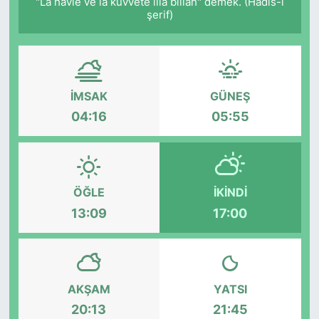
"Lâ havle ve lâ kuvvete illâ billâh" demek. (Hadis-i
şerif)
İMSAK
GÜNEŞ
04:16
05:55
ÖĞLE
İKINDI
13:09
17:00
AKŞAM
YATSI
20:13
21:45