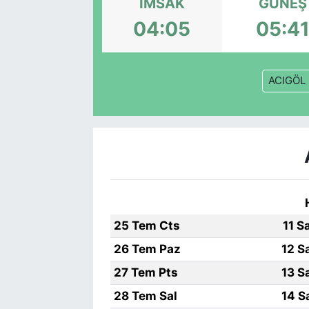
İMSAK
GÜNEŞ
04:05
05:4
ACIGÖL
25 Tem Cts
11 S
26 Tem Paz
12 S
27 Tem Pts
13 S
28 Tem Sal
14 S