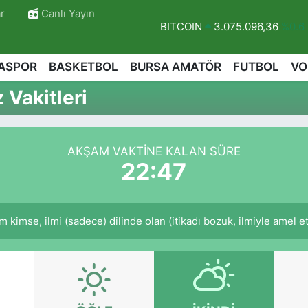
r
Canlı Yayın
BITCOIN
3.075.096,36
%0.6
DOLAR
47,6006
%0.06
ASPOR
BASKETBOL
BURSA AMATÖR
FUTBOL
VO
EURO
55,0250
%0.02
Vakitleri
STERLİN
64,2398
%0.2
GRAM ALTIN
6513.94
%0.32
BİST100
13.768
%48
AKŞAM VAKTINE KALAN SÜRE
22:46
r
mse, ilmi (sadece) dilinde olan (itikadı bozuk, ilmiyle amel et