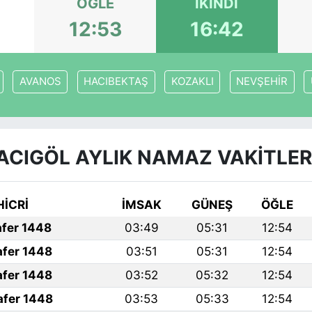
ÖĞLE
İKINDI
1
12:53
16:42
AVANOS
HACIBEKTAŞ
KOZAKLI
NEVŞEHİR
ACIGÖL AYLIK NAMAZ VAKITLER
HİCRİ
İMSAK
GÜNEŞ
ÖĞLE
afer 1448
03:49
05:31
12:54
afer 1448
03:51
05:31
12:54
afer 1448
03:52
05:32
12:54
afer 1448
03:53
05:33
12:54