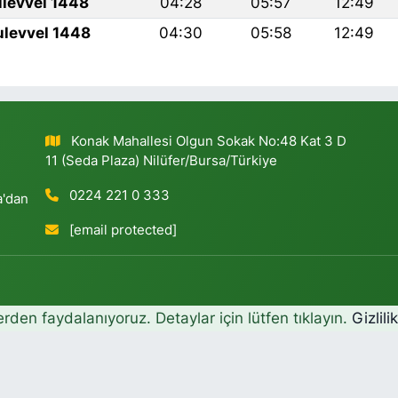
ulevvel 1448
04:28
05:57
12:49
ulevvel 1448
04:30
05:58
12:49
Konak Mahallesi Olgun Sokak No:48 Kat 3 D
11 (Seda Plaza) Nilüfer/Bursa/Türkiye
0224 221 0 333
a'dan
[email protected]
erden faydalanıyoruz. Detaylar için lütfen tıklayın.
Gizlili