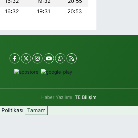
16:32
19:32
20:55
16:32
19:31
20:53
Haber Yazılımı:
TE Bilişim
k Politikası
Tamam