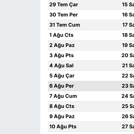
29 Tem Çar
15 S
30 Tem Per
16 S
31 Tem Cum
17 S
1 Ağu Cts
18 S
2 Ağu Paz
19 S
3 Ağu Pts
20 S
4 Ağu Sal
21 S
5 Ağu Çar
22 S
6 Ağu Per
23 S
7 Ağu Cum
24 S
8 Ağu Cts
25 S
9 Ağu Paz
26 S
10 Ağu Pts
27 S