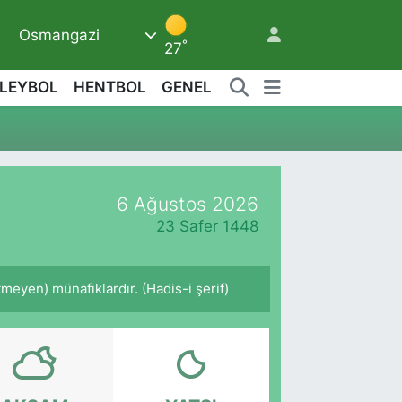
Osmangazi
9
°
27
LEYBOL
HENTBOL
GENEL
6 Ağustos 2026
23 Safer 1448
meyen) münafıklardır. (Hadis-i şerif)