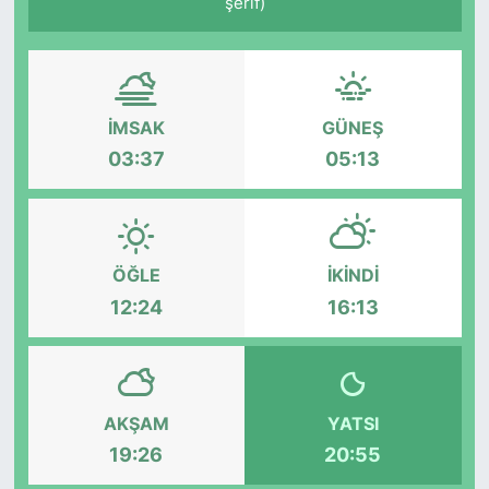
şerif)
İMSAK
GÜNEŞ
03:37
05:13
ÖĞLE
İKINDI
12:24
16:13
AKŞAM
YATSI
19:26
20:55