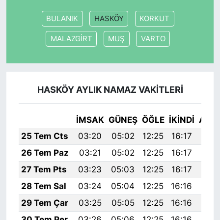
BULANIK
HASKÖY
KORKUT
MALAZGİRT
MUŞ
VARTO
HASKÖY AYLIK NAMAZ VAKITLERI
İMSAK
GÜNEŞ
ÖĞLE
İKINDI
AKŞ
25 Tem Cts
03:20
05:02
12:25
16:17
19:
26 Tem Paz
03:21
05:02
12:25
16:17
19:
27 Tem Pts
03:23
05:03
12:25
16:17
19:
28 Tem Sal
03:24
05:04
12:25
16:16
19:
29 Tem Çar
03:25
05:05
12:25
16:16
19:
30 Tem Per
03:26
05:06
12:25
16:16
19: