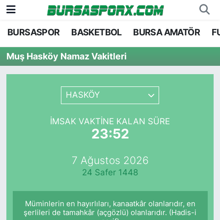
BURSASPOR
BASKETBOL
BURSA AMATÖR
F
Bursaspor
Bursa Nöbetçi Eczaneler
Muş Hasköy Namaz Vakitleri
Futbol
Bursa Hava Durumu
Basketbol
Bursa Namaz Vakitleri
HASKÖY
Bursa Amatör
Bursa Trafik Yoğunluk Haritası
İMSAK VAKTINE KALAN SÜRE
23:52
Hentbol
TFF 1.Lig Puan Durumu ve Fikstür
7 Ağustos 2026
Voleybol
Tüm Manşetler
24 Safer 1448
Genel
Son Dakika Haberleri
Müminlerin en hayırlıları, kanaatkâr olanlarıdır, en
Haber Arşivi
şerlileri de tamahkâr (açgözlü) olanlarıdır. (Hadis-i