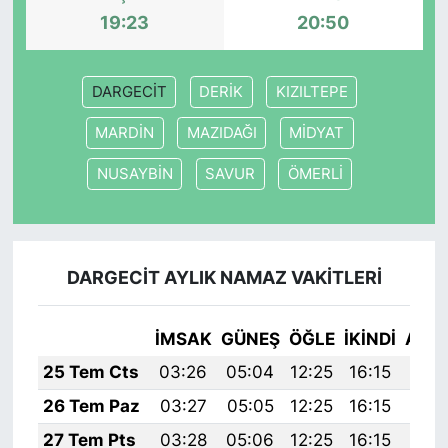
19:23
20:50
DARGECİT
DERİK
KIZILTEPE
MARDİN
MAZIDAĞI
MİDYAT
NUSAYBİN
SAVUR
ÖMERLİ
DARGECİT AYLIK NAMAZ VAKITLERI
İMSAK
GÜNEŞ
ÖĞLE
İKINDI
AKŞ
25 Tem Cts
03:26
05:04
12:25
16:15
19:
26 Tem Paz
03:27
05:05
12:25
16:15
19:
27 Tem Pts
03:28
05:06
12:25
16:15
19: