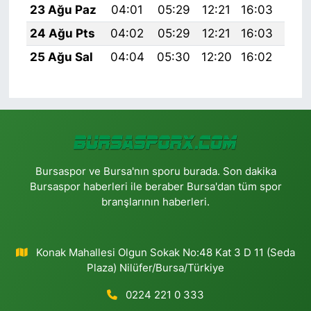
23 Ağu Paz
04:01
05:29
12:21
16:03
19:
24 Ağu Pts
04:02
05:29
12:21
16:03
19:
25 Ağu Sal
04:04
05:30
12:20
16:02
19:
Bursaspor ve Bursa'nın sporu burada. Son dakika
Bursaspor haberleri ile beraber Bursa'dan tüm spor
branşlarının haberleri.
Konak Mahallesi Olgun Sokak No:48 Kat 3 D 11 (Seda
Plaza) Nilüfer/Bursa/Türkiye
0224 221 0 333