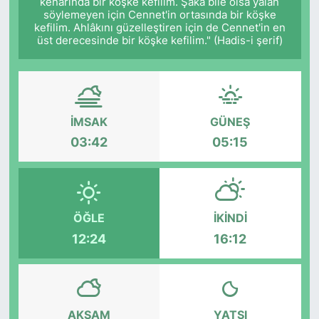
kenarında bir köşke kefilim. Şaka bile olsa yalan
söylemeyen için Cennet'in ortasında bir köşke
kefilim. Ahlâkını güzelleştiren için de Cennet'in en
üst derecesinde bir köşke kefilim." (Hadis-i şerif)
İMSAK
GÜNEŞ
03:42
05:15
ÖĞLE
İKINDI
12:24
16:12
AKŞAM
YATSI