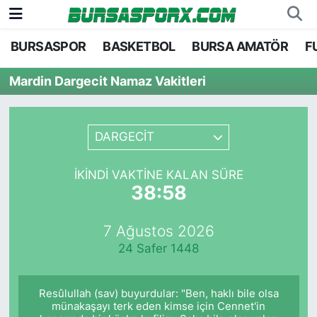
BURSASPOR
BASKETBOL
BURSA AMATÖR
F
Bursaspor
Bursa Nöbetçi Eczaneler
Mardin Dargecit Namaz Vakitleri
Futbol
Bursa Hava Durumu
Basketbol
Bursa Namaz Vakitleri
DARGECİT
Bursa Amatör
Bursa Trafik Yoğunluk Haritası
İKINDI VAKTINE KALAN SÜRE
38:58
Hentbol
TFF 1.Lig Puan Durumu ve Fikstür
7 Ağustos 2026
Voleybol
Tüm Manşetler
24 Safer 1448
Genel
Son Dakika Haberleri
Resûlullah (sav) buyurdular: "Ben, haklı bile olsa
Haber Arşivi
münakaşayı terk eden kimse için Cennet'in