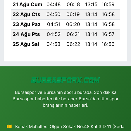
21 Ağu Cum
04:48
06:18
13:15
16:59
20:
22 Ağu Cts
04:50
06:19
13:14
16:58
20:
23 Ağu Paz
04:51
06:20
13:14
16:58
19:
24 Ağu Pts
04:52
06:21
13:14
16:57
19:
25 Ağu Sal
04:53
06:22
13:14
16:56
19:
Bursaspor ve Bursa'nın sporu burada. Son dakika
Bursaspor haberleri ile beraber Bursa'dan tüm spor
branşlarının haberleri.
Konak Mahallesi Olgun Sokak No:48 Kat 3 D 11 (Seda