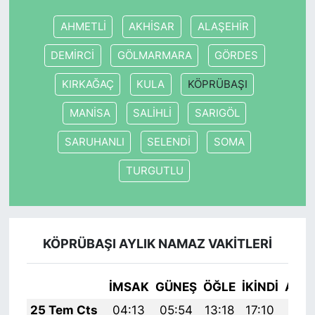
AHMETLİ
AKHİSAR
ALAŞEHİR
DEMİRCİ
GÖLMARMARA
GÖRDES
KIRKAĞAÇ
KULA
KÖPRÜBAŞI
MANİSA
SALİHLİ
SARIGÖL
SARUHANLI
SELENDİ
SOMA
TURGUTLU
KÖPRÜBAŞI AYLIK NAMAZ VAKITLERI
İMSAK
GÜNEŞ
ÖĞLE
İKINDI
AKŞ
25 Tem Cts
04:13
05:54
13:18
17:10
20: