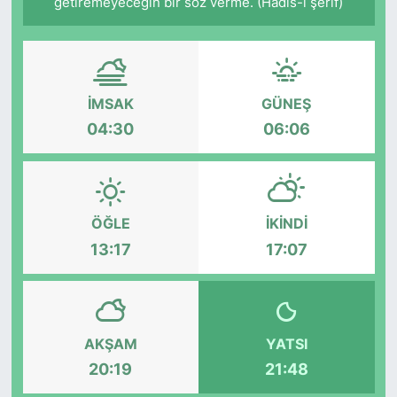
getiremeyeceğin bir söz verme. (Hadis-i şerif)
İMSAK
GÜNEŞ
04:30
06:06
ÖĞLE
İKINDI
13:17
17:07
AKŞAM
YATSI
20:19
21:48