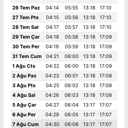
26 Tem Paz
04:14
05:55
13:18
17:10
20:
27 Tem Pts
04:15
05:56
13:18
17:10
20:
28 Tem Sal
04:17
05:57
13:18
17:10
20:
29 Tem Çar
04:18
05:58
13:18
17:09
20:
30 Tem Per
04:19
05:59
13:18
17:09
20:
31 Tem Cum
04:21
06:00
13:18
17:09
20:
1 Ağu Cts
04:22
06:00
13:18
17:09
20:
2 Ağu Paz
04:23
06:01
13:18
17:08
20:
3 Ağu Pts
04:25
06:02
13:18
17:08
20:
4 Ağu Sal
04:26
06:03
13:18
17:08
20:
5 Ağu Çar
04:27
06:04
13:17
17:07
20:
6 Ağu Per
04:29
06:05
13:17
17:07
20:
7 Ağu Cum
04:30
06:06
13:17
17:07
20: