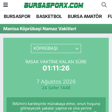
BURSASPOR
BASKETBOL
BURSA AMATÖR
F
Bursaspor
Bursa Nöbetçi Eczaneler
Manisa Köprübaşi Namaz Vakitleri
Futbol
Bursa Hava Durumu
Basketbol
Bursa Namaz Vakitleri
KÖPRÜBAŞI
Bursa Amatör
Bursa Trafik Yoğunluk Haritası
İMSAK VAKTINE KALAN SÜRE
01:11:26
Hentbol
TFF 1.Lig Puan Durumu ve Fikstür
7 Ağustos 2026
Voleybol
Tüm Manşetler
24 Safer 1448
Genel
Son Dakika Haberleri
(Mümin) kardeşinle münakaşa etme, onun hoşuna
Haber Arşivi
gitmeyecek şakalar yapma ve ona yerine