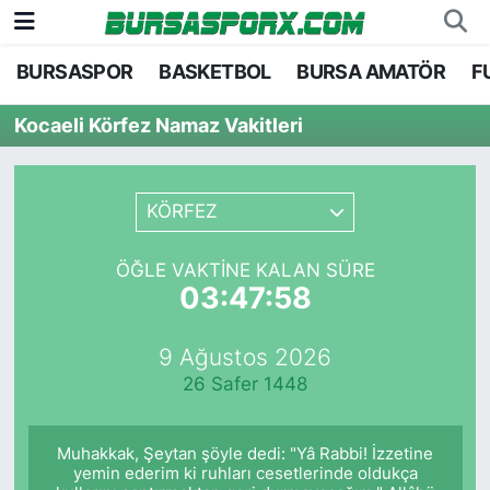
BURSASPOR
BASKETBOL
BURSA AMATÖR
F
Bursaspor
Bursa Nöbetçi Eczaneler
Kocaeli Körfez Namaz Vakitleri
Futbol
Bursa Hava Durumu
Basketbol
Bursa Namaz Vakitleri
KÖRFEZ
Bursa Amatör
Bursa Trafik Yoğunluk Haritası
ÖĞLE VAKTINE KALAN SÜRE
03:47:58
Hentbol
TFF 1.Lig Puan Durumu ve Fikstür
9 Ağustos 2026
Voleybol
Tüm Manşetler
26 Safer 1448
Genel
Son Dakika Haberleri
Muhakkak, Şeytan şöyle dedi: "Yâ Rabbi! İzzetine
Haber Arşivi
yemin ederim ki ruhları cesetlerinde oldukça