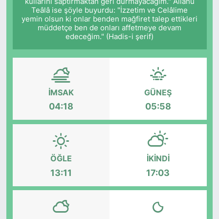
kullarını saptırmaktan geri durmayacağım." Allâhü
Teâlâ ise şöyle buyurdu: "İzzetim ve Celâlime
yemin olsun ki onlar benden mağfiret talep ettikleri
müddetçe ben de onları affetmeye devam
edeceğim." (Hadis-i şerif)
İMSAK
GÜNEŞ
04:18
05:58
ÖĞLE
İKINDI
13:11
17:03