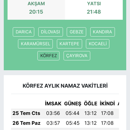
AKŞAM
YATSI
20:15
21:48
DARICA
DİLOVASI
GEBZE
KANDIRA
KARAMÜRSEL
KARTEPE
KOCAELİ
KÖRFEZ
ÇAYIROVA
KÖRFEZ AYLIK NAMAZ VAKITLERI
İMSAK
GÜNEŞ
ÖĞLE
İKINDI
AKŞ
25 Tem Cts
03:56
05:44
13:12
17:08
20:
26 Tem Paz
03:57
05:45
13:12
17:08
20: