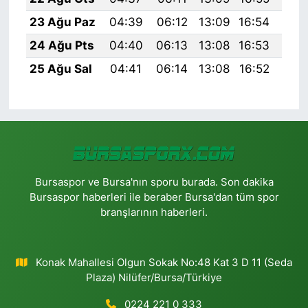
23 Ağu Paz
04:39
06:12
13:09
16:54
19:
24 Ağu Pts
04:40
06:13
13:08
16:53
19:
25 Ağu Sal
04:41
06:14
13:08
16:52
19:
Bursaspor ve Bursa'nın sporu burada. Son dakika
Bursaspor haberleri ile beraber Bursa'dan tüm spor
branşlarının haberleri.
Konak Mahallesi Olgun Sokak No:48 Kat 3 D 11 (Seda
Plaza) Nilüfer/Bursa/Türkiye
0224 221 0 333