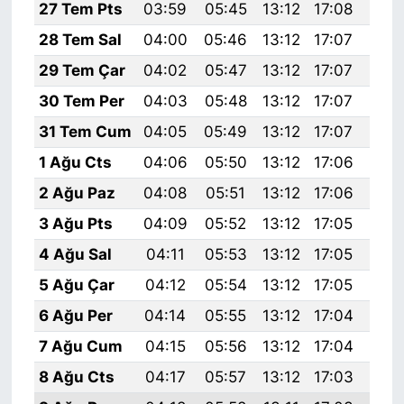
27 Tem Pts
03:59
05:45
13:12
17:08
20:
28 Tem Sal
04:00
05:46
13:12
17:07
20:
29 Tem Çar
04:02
05:47
13:12
17:07
20:
30 Tem Per
04:03
05:48
13:12
17:07
20:
31 Tem Cum
04:05
05:49
13:12
17:07
20:
1 Ağu Cts
04:06
05:50
13:12
17:06
20:
2 Ağu Paz
04:08
05:51
13:12
17:06
20:
3 Ağu Pts
04:09
05:52
13:12
17:05
20:
4 Ağu Sal
04:11
05:53
13:12
17:05
20:
5 Ağu Çar
04:12
05:54
13:12
17:05
20:
6 Ağu Per
04:14
05:55
13:12
17:04
20:
7 Ağu Cum
04:15
05:56
13:12
17:04
20:
8 Ağu Cts
04:17
05:57
13:12
17:03
20: