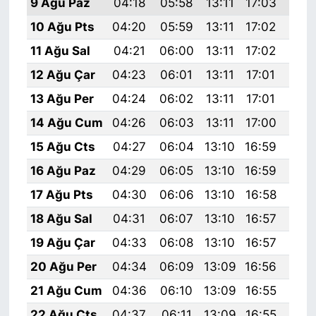
9 Ağu Paz
04:18
05:58
13:11
17:03
20:
10 Ağu Pts
04:20
05:59
13:11
17:02
20:
11 Ağu Sal
04:21
06:00
13:11
17:02
20:
12 Ağu Çar
04:23
06:01
13:11
17:01
20:
13 Ağu Per
04:24
06:02
13:11
17:01
20:
14 Ağu Cum
04:26
06:03
13:11
17:00
20:
15 Ağu Cts
04:27
06:04
13:10
16:59
20:
16 Ağu Paz
04:29
06:05
13:10
16:59
20:
17 Ağu Pts
04:30
06:06
13:10
16:58
20:
18 Ağu Sal
04:31
06:07
13:10
16:57
20:
19 Ağu Çar
04:33
06:08
13:10
16:57
20:
20 Ağu Per
04:34
06:09
13:09
16:56
20:
21 Ağu Cum
04:36
06:10
13:09
16:55
19:
22 Ağu Cts
04:37
06:11
13:09
16:55
19: