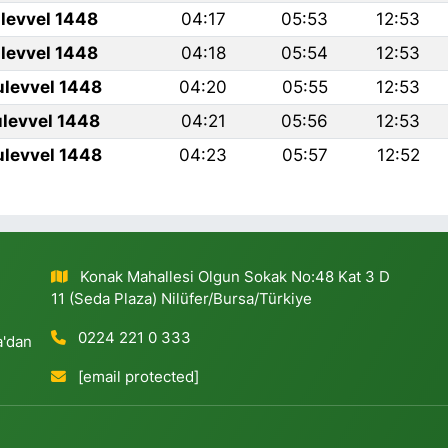
levvel 1448
04:17
05:53
12:53
levvel 1448
04:18
05:54
12:53
ulevvel 1448
04:20
05:55
12:53
ulevvel 1448
04:21
05:56
12:53
ulevvel 1448
04:23
05:57
12:52
Konak Mahallesi Olgun Sokak No:48 Kat 3 D
11 (Seda Plaza) Nilüfer/Bursa/Türkiye
0224 221 0 333
a'dan
[email protected]