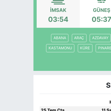
İMSAK
GÜNEŞ
03:54
05:3
ABANA
ARAÇ
AZDAVAY
KASTAMONU
KÜRE
PINARB
S
25 Tem Cts
11 S