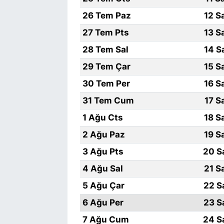
26 Tem Paz
12 S
27 Tem Pts
13 S
28 Tem Sal
14 S
29 Tem Çar
15 S
30 Tem Per
16 S
31 Tem Cum
17 S
1 Ağu Cts
18 S
2 Ağu Paz
19 S
3 Ağu Pts
20 S
4 Ağu Sal
21 S
5 Ağu Çar
22 S
6 Ağu Per
23 S
7 Ağu Cum
24 S