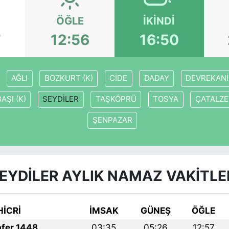
ÖĞLE
İKINDI
7
12:56
16:50
AĞLI
BOZKURT (K)
CİDE
DADAY
DEVREKANİ
AŞI (K)
SEYDİLER
TAŞKÖPRÜ
TOSYA
ÇATALZE
ŞENPAZAR
EYDİLER AYLIK NAMAZ VAKITLE
HİCRİ
İMSAK
GÜNEŞ
ÖĞLE
afer 1448
03:35
05:26
12:57