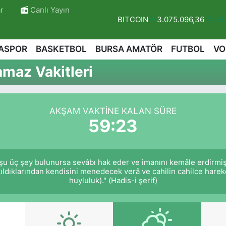
r
Canlı Yayın
BITCOIN
3.075.096,36
%0.6
DOLAR
47,6006
%0.06
ASPOR
BASKETBOL
BURSA AMATÖR
FUTBOL
VO
EURO
55,0250
%0.02
maz Vakitleri
STERLİN
64,2398
%0.2
GRAM ALTIN
6513.94
%0.32
AKŞAM VAKTINE KALAN SÜRE
BİST100
13.768
%48
59:22
r
 şu üç şey bulunursa sevâbı hak eder ve imanını kemâle erdirmiş
kıldıklarından kendisini menedecek verâ ve cahilin cahilce hare
huyluluk)." (Hadis-i şerif)