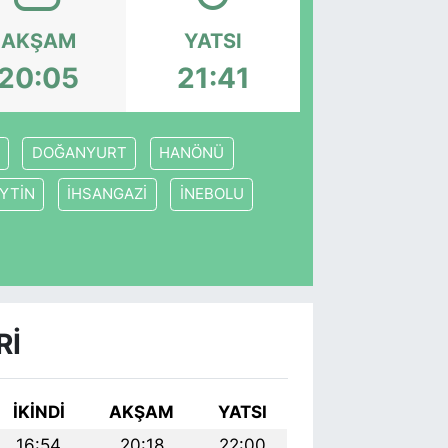
AKŞAM
YATSI
20:05
21:41
DOĞANYURT
HANÖNÜ
YTİN
İHSANGAZİ
İNEBOLU
RI
İKINDI
AKŞAM
YATSI
16:54
20:18
22:00