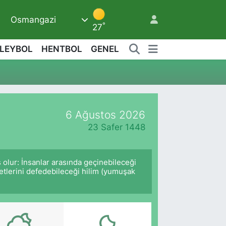
Osmangazi
9
°
27
LEYBOL
HENTBOL
GENEL
6 Ağustos 2026
23 Safer 1448
 olur: İnsanlar arasında geçinebileceği
ketlerini defedebileceği hilim (yumuşak