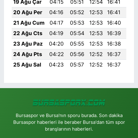
19 Ağu Çar
04:15
05:51
12:54
16:41
19:
20 Ağu Per
04:16
05:52
12:53
16:41
19:
21 Ağu Cum
04:17
05:53
12:53
16:40
19:
22 Ağu Cts
04:19
05:54
12:53
16:39
19:
23 Ağu Paz
04:20
05:55
12:53
16:38
19:
24 Ağu Pts
04:22
05:56
12:52
16:37
19:
25 Ağu Sal
04:23
05:57
12:52
16:37
19:
Bursaspor ve Bursa'nın sporu burada. Son dakika
Bursaspor haberleri ile beraber Bursa'dan tüm spor
branşlarının haberleri.