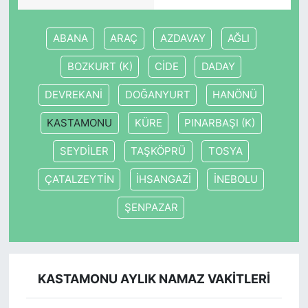
ABANA
ARAÇ
AZDAVAY
AĞLI
BOZKURT (K)
CİDE
DADAY
DEVREKANİ
DOĞANYURT
HANÖNÜ
KASTAMONU
KÜRE
PINARBAŞI (K)
SEYDİLER
TAŞKÖPRÜ
TOSYA
ÇATALZEYTİN
İHSANGAZİ
İNEBOLU
ŞENPAZAR
KASTAMONU AYLIK NAMAZ VAKITLERI