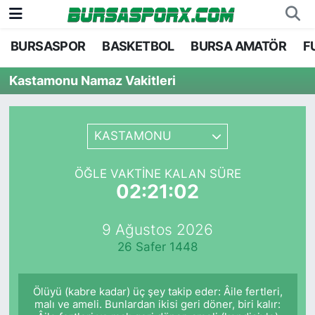
BURSASPOR
BASKETBOL
BURSA AMATÖR
F
Bursaspor
Bursa Nöbetçi Eczaneler
Kastamonu Namaz Vakitleri
Futbol
Bursa Hava Durumu
Basketbol
Bursa Namaz Vakitleri
KASTAMONU
Bursa Amatör
Bursa Trafik Yoğunluk Haritası
ÖĞLE VAKTINE KALAN SÜRE
02:21:02
Hentbol
TFF 1.Lig Puan Durumu ve Fikstür
9 Ağustos 2026
Voleybol
Tüm Manşetler
26 Safer 1448
Genel
Son Dakika Haberleri
Ölüyü (kabre kadar) üç şey takip eder: Âile fertleri,
Haber Arşivi
malı ve ameli. Bunlardan ikisi geri döner, biri kalır: