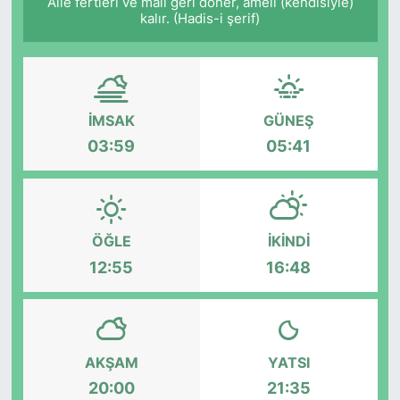
Âile fertleri ve malı geri döner, ameli (kendisiyle)
kalır. (Hadis-i şerif)
İMSAK
GÜNEŞ
03:59
05:41
ÖĞLE
İKINDI
12:55
16:48
AKŞAM
YATSI
20:00
21:35