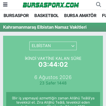
BURSASPOR
BASKETBOL
BURSA AMATÖR
F
Bursaspor
Bursa Nöbetçi Eczaneler
Kahramanmaraş Elbistan Namaz Vakitleri
Futbol
Bursa Hava Durumu
Basketbol
Bursa Namaz Vakitleri
ELBİSTAN
Bursa Amatör
Bursa Trafik Yoğunluk Haritası
İKINDI VAKTINE KALAN SÜRE
03:44:02
Hentbol
TFF 2.Lig Kırmızı Grup Puan Durumu ve Fikstü
6 Ağustos 2026
Voleybol
Tüm Manşetler
23 Safer 1448
Genel
Son Dakika Haberleri
(Bir iş yapmaya) azmettiğin zaman Allâhü Teâlâ'ya
Haber Arşivi
tevekkül et. Zira Allâhü Teâlâ, tevekkül eden