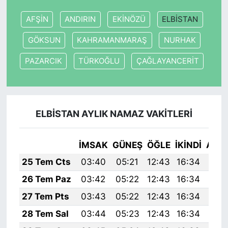
AFŞİN
ANDIRIN
EKİNÖZÜ
ELBİSTAN
GÖKSUN
KAHRAMANMARAŞ
NURHAK
PAZARCIK
TÜRKOĞLU
ÇAĞLAYANCERİT
ELBİSTAN AYLIK NAMAZ VAKITLERI
İMSAK
GÜNEŞ
ÖĞLE
İKINDI
AKŞ
25 Tem Cts
03:40
05:21
12:43
16:34
19:
26 Tem Paz
03:42
05:22
12:43
16:34
19:
27 Tem Pts
03:43
05:22
12:43
16:34
19:
28 Tem Sal
03:44
05:23
12:43
16:34
19: