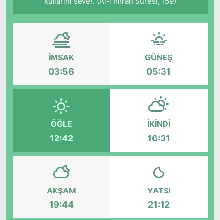
kullarını sever. (Âl-i İmrân Sûresi, 159)
İMSAK
GÜNEŞ
03:56
05:31
ÖĞLE
İKINDI
12:42
16:31
AKŞAM
YATSI
19:44
21:12