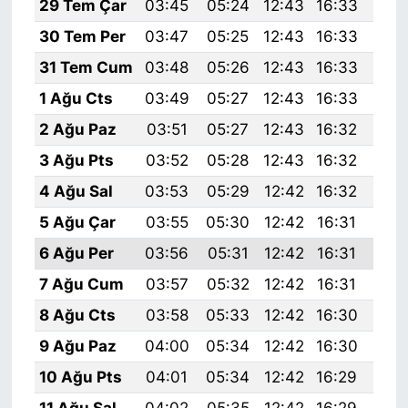
29 Tem Çar
03:45
05:24
12:43
16:33
19:
30 Tem Per
03:47
05:25
12:43
16:33
19:
31 Tem Cum
03:48
05:26
12:43
16:33
19:
1 Ağu Cts
03:49
05:27
12:43
16:33
19:
2 Ağu Paz
03:51
05:27
12:43
16:32
19:
3 Ağu Pts
03:52
05:28
12:43
16:32
19:
4 Ağu Sal
03:53
05:29
12:42
16:32
19:
5 Ağu Çar
03:55
05:30
12:42
16:31
19:
6 Ağu Per
03:56
05:31
12:42
16:31
19:
7 Ağu Cum
03:57
05:32
12:42
16:31
19:
8 Ağu Cts
03:58
05:33
12:42
16:30
19:
9 Ağu Paz
04:00
05:34
12:42
16:30
19:
10 Ağu Pts
04:01
05:34
12:42
16:29
19:
11 Ağu Sal
04:02
05:35
12:42
16:29
19: